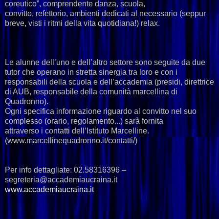
coreutico”, comprendente danza, scuola,
convitto, refettorio, ambienti dedicati al necessario (seppur
breve, visti i ritmi della vita quotidiana!) relax.
Le alunne dell’uno e dell’altro settore sono seguite da due
tutor che operano in stretta sinergia tra loro e con i
responsabili della scuola e dell’accademia (presidi, direttrice
di AUB, responsabile della comunità marcellina di
Quadronno).
Ogni specifica informazione riguardo al convitto nel suo
complesso (orario, regolamento...) sarà fornita
attraverso i contatti dell’Istituto Marcelline.
(www.marcellinequadronno.it/contatti/)
Per info dettagliate: 02.58316396 –
segreteria@accademiaucraina.it
www.accademiaucraina.it