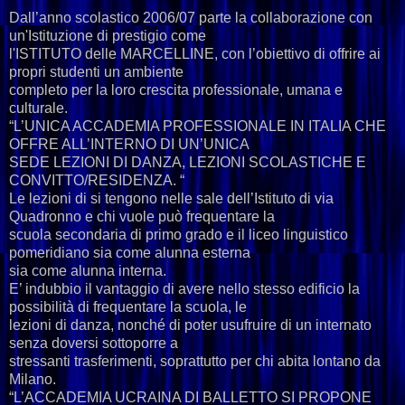
Dall’anno scolastico 2006/07 parte la collaborazione con
un'Istituzione di prestigio come
l'ISTITUTO delle MARCELLINE, con l’obiettivo di offrire ai
propri studenti un ambiente
completo per la loro crescita professionale, umana e
culturale.
“L’UNICA ACCADEMIA PROFESSIONALE IN ITALIA CHE
OFFRE ALL’INTERNO DI UN’UNICA
SEDE LEZIONI DI DANZA, LEZIONI SCOLASTICHE E
CONVITTO/RESIDENZA. “
Le lezioni di si tengono nelle sale dell’Istituto di via
Quadronno e chi vuole può frequentare la
scuola secondaria di primo grado e il liceo linguistico
pomeridiano sia come alunna esterna
sia come alunna interna.
E’ indubbio il vantaggio di avere nello stesso edificio la
possibilità di frequentare la scuola, le
lezioni di danza, nonché di poter usufruire di un internato
senza doversi sottoporre a
stressanti trasferimenti, soprattutto per chi abita lontano da
Milano.
“L’ACCADEMIA UCRAINA DI BALLETTO SI PROPONE