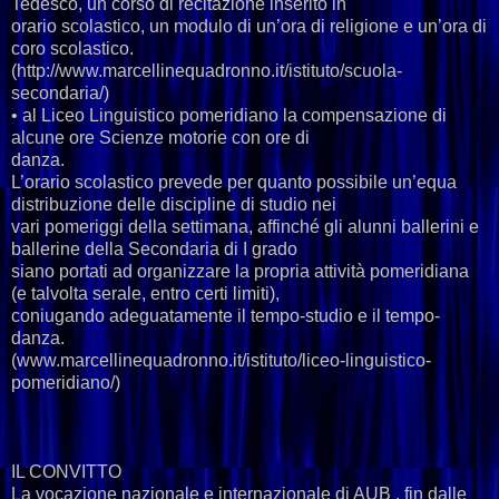
Tedesco, un corso di recitazione inserito in
orario scolastico, un modulo di un’ora di religione e un’ora di
coro scolastico.
(http://www.marcellinequadronno.it/istituto/scuola-
secondaria/)
• al Liceo Linguistico pomeridiano la compensazione di
alcune ore Scienze motorie con ore di
danza.
L’orario scolastico prevede per quanto possibile un’equa
distribuzione delle discipline di studio nei
vari pomeriggi della settimana, affinché gli alunni ballerini e
ballerine della Secondaria di I grado
siano portati ad organizzare la propria attività pomeridiana
(e talvolta serale, entro certi limiti),
coniugando adeguatamente il tempo-studio e il tempo-
danza.
(www.marcellinequadronno.it/istituto/liceo-linguistico-
pomeridiano/)
IL CONVITTO
La vocazione nazionale e internazionale di AUB , fin dalle