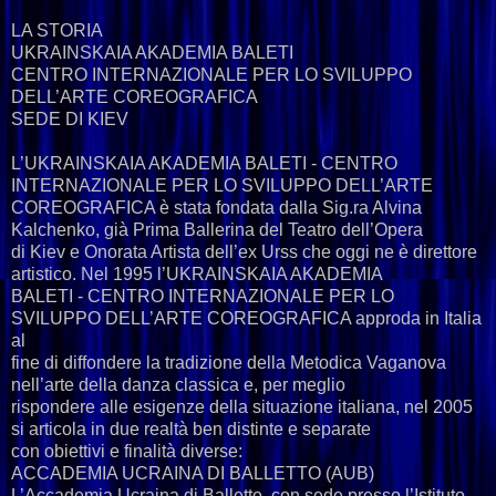
LA STORIA
UKRAINSKAIA AKADEMIA BALETI
CENTRO INTERNAZIONALE PER LO SVILUPPO
DELL’ARTE COREOGRAFICA
SEDE DI KIEV
L’UKRAINSKAIA AKADEMIA BALETI - CENTRO
INTERNAZIONALE PER LO SVILUPPO DELL’ARTE
COREOGRAFICA è stata fondata dalla Sig.ra Alvina
Kalchenko, già Prima Ballerina del Teatro dell’Opera
di Kiev e Onorata Artista dell’ex Urss che oggi ne è direttore
artistico. Nel 1995 l’UKRAINSKAIA AKADEMIA
BALETI - CENTRO INTERNAZIONALE PER LO
SVILUPPO DELL’ARTE COREOGRAFICA approda in Italia
al
fine di diffondere la tradizione della Metodica Vaganova
nell’arte della danza classica e, per meglio
rispondere alle esigenze della situazione italiana, nel 2005
si articola in due realtà ben distinte e separate
con obiettivi e finalità diverse:
ACCADEMIA UCRAINA DI BALLETTO (AUB)
L’Accademia Ucraina di Balletto, con sede presso l’Istituto