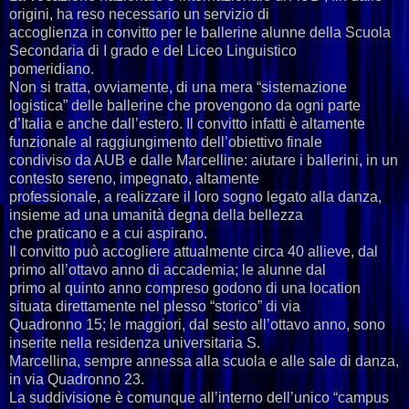
origini, ha reso necessario un servizio di
accoglienza in convitto per le ballerine alunne della Scuola
Secondaria di I grado e del Liceo Linguistico
pomeridiano.
Non si tratta, ovviamente, di una mera “sistemazione
logistica” delle ballerine che provengono da ogni parte
d’Italia e anche dall’estero. Il convitto infatti è altamente
funzionale al raggiungimento dell’obiettivo finale
condiviso da AUB e dalle Marcelline: aiutare i ballerini, in un
contesto sereno, impegnato, altamente
professionale, a realizzare il loro sogno legato alla danza,
insieme ad una umanità degna della bellezza
che praticano e a cui aspirano.
Il convitto può accogliere attualmente circa 40 allieve, dal
primo all’ottavo anno di accademia; le alunne dal
primo al quinto anno compreso godono di una location
situata direttamente nel plesso “storico” di via
Quadronno 15; le maggiori, dal sesto all’ottavo anno, sono
inserite nella residenza universitaria S.
Marcellina, sempre annessa alla scuola e alle sale di danza,
in via Quadronno 23.
La suddivisione è comunque all’interno dell’unico “campus