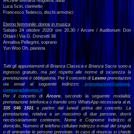
Michele Menardi Noguera, flauti
Luca Sciri, clarinetto
Francesco Tedesco, dischi armonici
Eterno femminile: donne in musica
Sabato 24 ottobre 2020/ ore 20.30 / Arcore / Auditorium Don
Oldani / Via G. Donizetti 38
Annalisa Pellegrini, soprano
Yun Woo Oh, pianista
Tutti gli appuntamenti di Brianza Classica e Brianza Sacra sono a
ingresso gratuito, ma per rispetto alle norme di sicurezza la
prenotazione è obbligatoria. Per il concerto di
Lesmo
prenotazioni
via email al seguente indirizzo:
prenotazioni@unione.
camparadalesmo.it
Per il concerto di
Arcore
, secondo la seguente modalità:
prenotazione telefonica o tramite sms WhatsApp necessaria al
n.
335 546 1501
a partire dal lunedì prima del concerto. La
prenotazione, relativa a un massimo di due persone, dovrà
necessariamente contenere, Nome e Cognome Indirizzo di
domicilio, Numero di telefono cellulare indirizzo e-mail del singolo
o di entrambe le persone prenotate. In caso di rinuncia si chiede