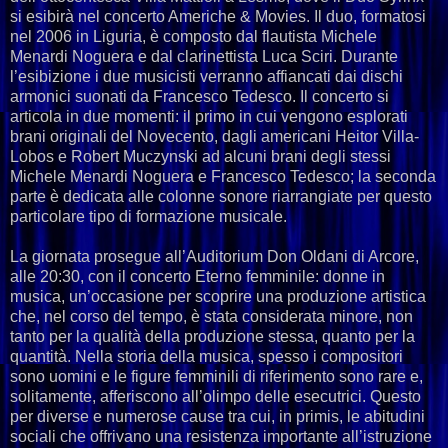
si esibirà nel concerto Americhe & Movies. Il duo, formatosi
nel 2006 in Liguria, è composto dal flautista Michele
Menardi Noguera e dal clarinettista Luca Sciri. Durante
l’esibizione i due musicisti verranno affiancati dai dischi
armonici suonati da Francesco Tedesco. Il concerto si
articola in due momenti: il primo in cui vengono esplorati
brani originali del Novecento, dagli americani Heitor Villa-
Lobos e Robert Muczynski ad alcuni brani degli stessi
Michele Menardi Noguera e Francesco Tedesco; la seconda
parte è dedicata alle colonne sonore riarrangiate per questo
particolare tipo di formazione musicale.
La giornata prosegue all’Auditorium Don Oldani di Arcore,
alle 20:30, con il concerto Eterno femminile: donne in
musica, un’occasione per scoprire una produzione artistica
che, nel corso del tempo, è stata considerata minore, non
tanto per la qualità della produzione stessa, quanto per la
quantità. Nella storia della musica, spesso i compositori
sono uomini e le figure femminili di riferimento sono rare e,
solitamente, afferiscono all’olimpo delle esecutrici. Questo
per diverse e numerose cause tra cui, in primis, le abitudini
sociali che offrivano una resistenza importante all’istruzione