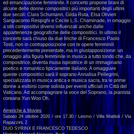
ed emancipazione femminile. Il concerto propone brani di
alcune delle donne compositrici più importanti degli ultimi
due secoli: Clara Schumann, Gilda Ruta, Elsa Olivieri
Sangiacomo Respighi e Cecile L.S. Chaminade, in omaggio
a stili compositivi diversi influenzati anche dalle
appartenenze geografiche delle compositrici. In ultimo il
concerto sarà chiuso da due liriche di Francesco Paolo
Tosti, non in contrapposizione con le opere femminili
precedentemente presentate, ma in giustapposizione: un
omaggio alla figura femminile in musica a tutto tondo che, da
compositrice, diventa musa ispiratrice di un immaginario
poetico e romantico tipicamente italiano. A omaggiare
queste compositrici sarà il soprano Annalisa Pellegrini,
specializzata in musica antica e musica sacra, tra le prime
donne a esibirsi come solista per eventi ufficiali in Città del
Vaticano. Ad accompagnare la voce del Soprano, la pianista
coreana Yun Woo Oh.
Americhe & Movies
Sabato 24 ottobre 2020 / ore 17.30 / Lesmo / Villa Mattioli / Via
Rapazzini, 2
DUO SYRINX E FRANCESCO TEDESCO