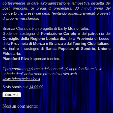
cortesemente di dare all’organizzazione tempestiva disdetta dei
posti prenotati. Si prega di presentarsi 30 minuti prima del
concerto nei pressi del desk (evitando assembramenti) provvisti
di propria mascherina.
Brianza Classica è un progetto di
Early Music Italia
.
Gode del sostegno di
Fondazione Cariplo
e del patrocinio del
Consiglio della
Regione Lombardia
, della
Provincia di Lecco
,
della
Provincia di Monza e Brianza
e del
Touring Club Italiano
.
Ha inoltre il sostegno di
Banca Popolare di Sondrio
,
Unione
Fiduciaria.
Pianoforti Riva
è sponsor tecnico.
Il programma aggiornato dei concerti, gli approfondimenti e le
schede degli artisti sono presenti sul sito web
www.brianzaclassica.it
Silvia Arosio
alle
14:09:00
Condividi
Nessun commento: