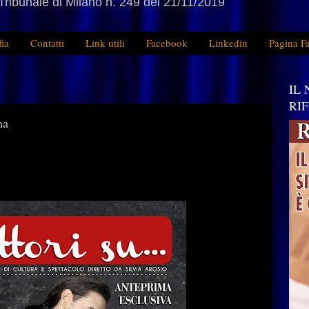
Tribunale di Milano n. 249 del 21/11/2019
fia
Contatti
Link utili
Facebook
Linkedin
Pagina F
IL
RI
ma