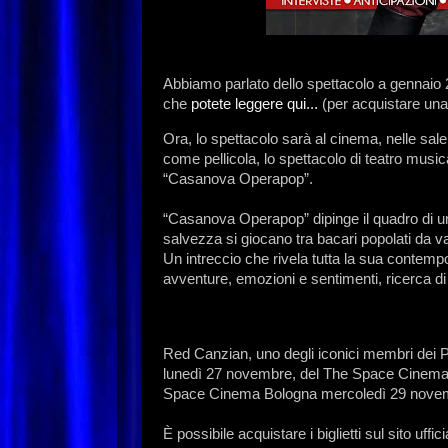
Abbiamo parlato dello spettacolo a gennaio 2
che
potete leggere qui...
(per acquistare una
Ora, lo spettacolo sarà al cinema, nelle sal
come pellicola, lo spettacolo di teatro musi
“Casanova Operapop”.
“Casanova Operapop” dipinge il quadro di un
salvezza si giocano tra bacari popolati da v
Un intreccio che rivela tutta la sua contempora
avventure, emozioni e sentimenti, ricerca di li
Red Canzian, uno degli iconici membri dei P
lunedì 27 novembre, del The Space Cinema
Space Cinema Bologna mercoledì 29 novembr
È possibile acquistare i biglietti sul sito uf