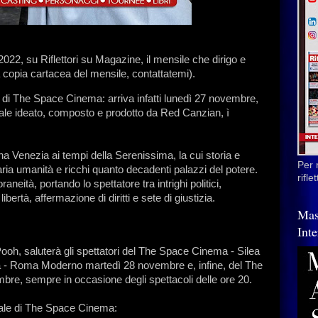
022, su Riflettori su Magazine, il mensile che dirigo e
 copia cartacea del mensile, contattatemi).
e di The Space Cinema: arriva infatti lunedì 27 novembre,
cale ideato, composto e prodotto da Red Canzian, ì
a Venezia ai tempi della Serenissima, la cui storia e
Per 
aria umanità e ricchi quanto decadenti palazzi del potere.
rifl
neità, portando lo spettatore tra intrighi politici,
bertà, affermazione di diritti e sete di giustizia.
Mas
Inte
ooh, saluterà gli spettatori del The Space Cinema - Silea
 - Roma Moderno martedì 28 novembre e, infine, del The
e, sempre in occasione degli spettacoli delle ore 20.
ficiale di The Space Cinema: