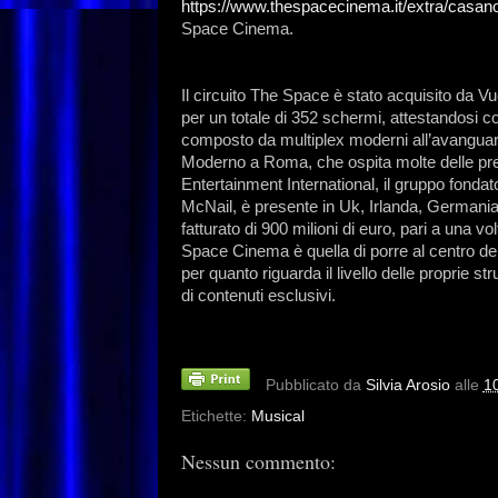
https://www.thespacecinema.it/extra/casan
Space Cinema.
Il circuito The Space è stato acquisito da
per un totale di 352 schermi, attestandosi com
composto da multiplex moderni all’avanguardi
Moderno a Roma, che ospita molte delle pre
Entertainment International, il gruppo fond
McNail, è presente in Uk, Irlanda, Germania
fatturato di 900 milioni di euro, pari a una v
Space Cinema è quella di porre al centro del p
per quanto riguarda il livello delle proprie s
di contenuti esclusivi.
Pubblicato da
Silvia Arosio
alle
1
Etichette:
Musical
Nessun commento: