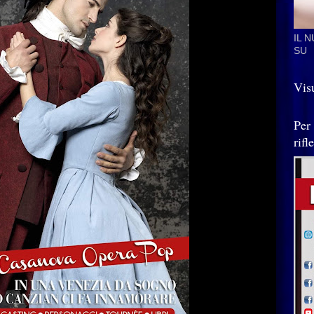
IL 
SU
Visu
Per
rif