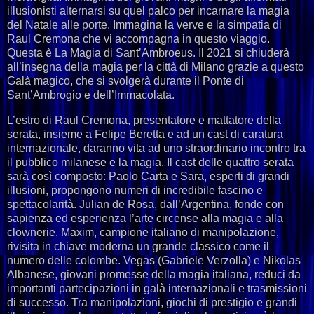
illusionisti alternarsi su quel palco per incarnare la magia
del Natale alle porte. Immagina la verve e la simpatia di
Raul Cremona che vi accompagna in questo viaggio.
Questa è La Magia di Sant’Ambroeus. Il 2021 si chiuderà
all’insegna della magia per la città di Milano grazie a questo
Galà magico, che si svolgerà durante il Ponte di
Sant’Ambrogio e dell’Immacolata.
L’estro di Raul Cremona, presentatore e mattatore della
serata, insieme a Felipe Beretta e ad un cast di caratura
internazionale, daranno vita ad uno straordinario incontro tra
il pubblico milanese e la magia. Il cast delle quattro serata
sarà così composto: Paolo Carta e Sara, esperti di grandi
illusioni, propongono numeri di incredibile fascino e
spettacolarità. Julian de Rosa, dall’Argentina, fonde con
sapienza ed esperienza l’arte circense alla magia e alla
clownerie. Maxim, campione italiano di manipolazione,
rivisita in chiave moderna un grande classico come il
numero delle colombe. Vegas (Gabriele Verzolla) e Nikolas
Albanese, giovani promesse della magia italiana, reduci da
importanti partecipazioni in galà internazionali e trasmissioni
di successo. Tra manipolazioni, giochi di prestigio e grandi