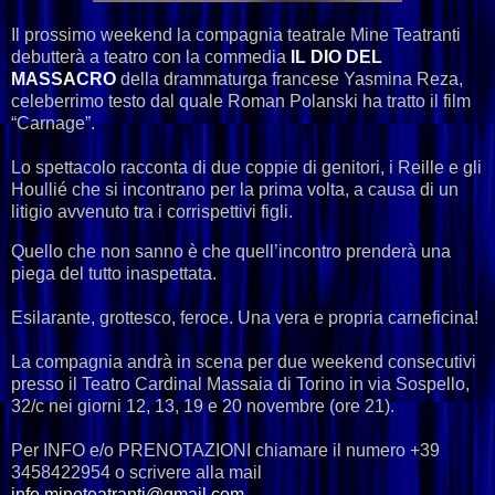
Il prossimo weekend la compagnia teatrale Mine Teatranti
debutterà a teatro con la commedia
IL DIO DEL
MASSACRO
della drammaturga francese Yasmina Reza,
celeberrimo testo dal quale Roman Polanski ha tratto il film
“Carnage”.
Lo spettacolo racconta di due coppie di genitori, i Reille e gli
Houllié che si incontrano per la prima volta, a causa di un
litigio avvenuto tra i corrispettivi figli.
Quello che non sanno è che quell’incontro prenderà una
piega del tutto inaspettata.
Esilarante, grottesco, feroce. Una vera e propria carneficina!
La compagnia andrà in scena per due weekend consecutivi
presso il Teatro Cardinal Massaia di Torino in via Sospello,
32/c nei giorni 12, 13, 19 e 20 novembre (ore 21).
Per INFO e/o PRENOTAZIONI chiamare il numero +39
3458422954 o scrivere alla mail
info.mineteatranti@gmail.com