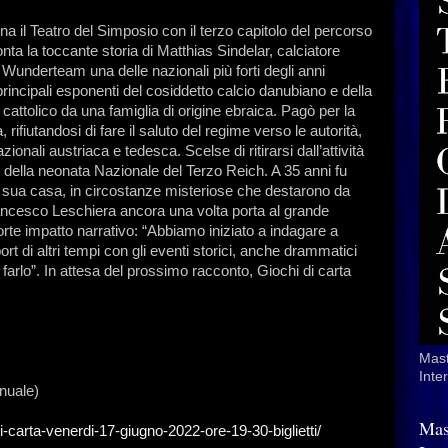
a il Teatro del Simposio con il terzo capitolo del percorso
ta la toccante storia di Matthias Sindelar, calciatore
el Wunderteam una delle nazionali più forti degli anni
rincipali esponenti del cosiddetto calcio danubiano e della
cattolico da una famiglia di origine ebraica. Pagò per la
 rifiutandosi di fare il saluto del regime verso le autorità,
ionali austriaca e tedesca. Scelse di ritirarsi dall’attività
te della neonata Nazionale del Terzo Reich. A 35 anni fu
 sua casa, in circostanze misteriose che destarono da
Francesco Leschiera ancora una volta porta al grande
rte impatto narrativo: “Abbiamo iniziato a indagare a
rt di altri tempi con gli eventi storici, anche drammatici
arlo”. In attesa del prossimo racconto, Giochi di carta
Mast
Inte
nnuale)
Mas
i-carta-venerdi-17-giugno-2022-ore-19-30-biglietti/