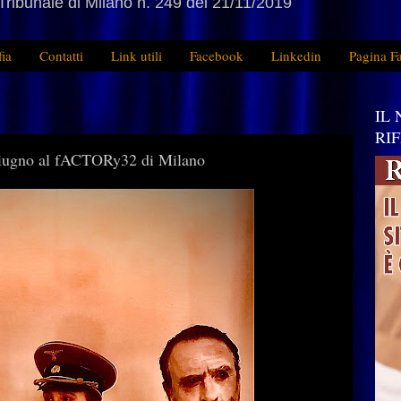
Tribunale di Milano n. 249 del 21/11/2019
fia
Contatti
Link utili
Facebook
Linkedin
Pagina F
IL
RI
9 giugno al fACTORy32 di Milano