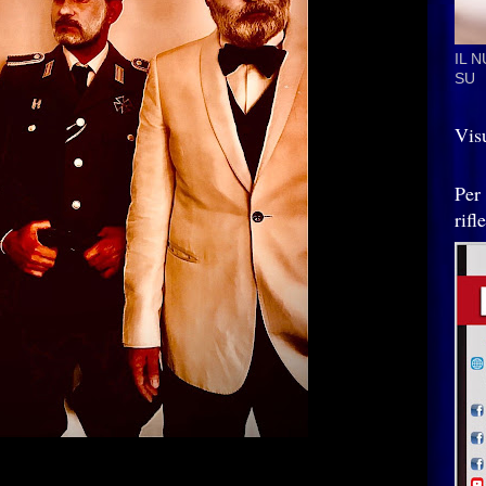
IL 
SU
Visu
Per
rif