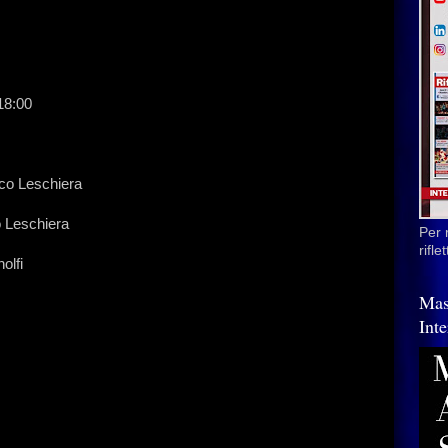
18:00
sco Leschiera
 Leschiera
Per 
rifl
olfi
Mas
Inte