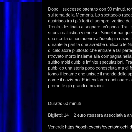
Dopo il successo ottenuto con 90 minuti, torn
sul tema della Memoria. Lo spettacolo raccon
austriaco tra i più forti di sempre, vertice d
Trenta, destinata a segnare un’epoca. Tra i p
scuola calcistica viennese, Sindelar nacque 
sua scelta di non aderire all'ideologia nazista,
durante la partita che avrebbe unificato le Naz
di calciatore piuttosto che entrare a far par
ritrovato morto insieme alla compagna nella
subito molti dubbi e infinite speculazioni. 
pubblico una storia poco conosciuta ma di fo
fondo il legame che unisce il mondo dello spo
come il nazismo. E intendiamo continuare a f
promette già grandi emozioni.
Durata: 60 minuti
Biglietti: 14 + 2 euro (tessera associativa a
Venerdì:
https://oooh.events/evento/giochi-d