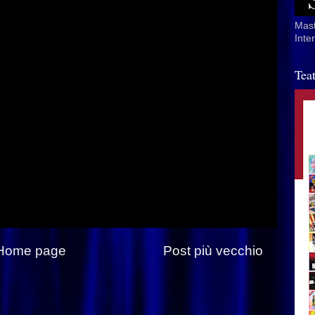
Mast
Inte
Tea
Home page
Post più vecchio