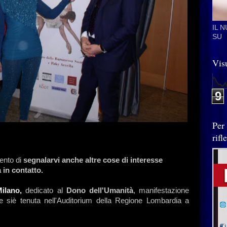
IL 
SU
Visu
9
Per
rif
ento di
segnalarvi anche altre cose di interesse
 in contatto.
Milano,
dedicato al
Dono dell'Umanità
, manifestazione
e siè tenuta nell'Auditorium della Regione Lombardia a