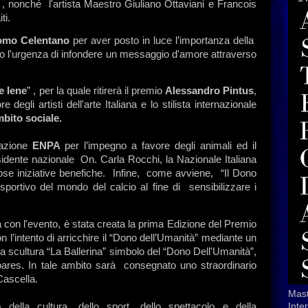
e , nonché l'artista Maestro Giuliano Ottaviani e Francois
ti.
omo Celentano
per aver posto in luce l’importanza della
to l'urgenza di infondere un messaggio d'amore attraverso
e Iene
” , per la quale ritirerà il premio
Alessandro Pintus
,
degli artisti dell'arte Italiana e lo stilista internazionale
mbito sociale.
iazione
ENPA
per l’impegno a favore degli animali ed il
sidente nazionale On. Carla Rocchi, la Nazionale Italiana
rose iniziative benefiche. Infine, come avviene, “Il Dono
portivo del mondo del calcio al fine di sensibilizzare i
con l'evento, è stata creata la prima Edizione del Premio
l’intento di arricchire il “Dono dell’Umanità” mediante un
a la scultura “La Ballerina” simbolo del “Dono Dell'Umanità”,
ares. In tale ambito sarà consegnato uno straordinario
Cascella.
Mast
 della cultura, dello sport, dello spettacolo e della
Inte