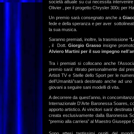
società attuale su cui necessita intervenir
Olivier , per il progetto Chrysler 300c per Hai
Un premio sarà consegnato anche a
Giac
fede e della speranza e per aver sottolinea
la sua musica.
Saranno premiati, inoltre, la trasmissione “
L
, il Dott.
Giorgio Grasso
insigne promotore 
Alviero Martini per il suo impegno nell’a
Tra i premiati si collocano anche l’Assoc
premio sarà' ritirato personalmente dal pre
Artisti TV e Stelle dello Sport per le nume
dell'Umanità”sarà destinato anche ad uno s
giovani a seguire sani modelli di vita.
A decorrere da quest'anno, in concomitanza 
Internazionale D'Arte Baronessa Soares, con 
apporto artistico. Ai vincitori sarà' destinat
creata esclusivamente dalla Baronessa So
“premio alla carriera” al Maestro Giuseppe 
Sono attesi tantissimi ospiti del mondo