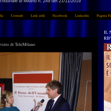
Tribunale di Milano n. 249 del 21/11/2019
fia
Contatti
Link utili
Facebook
Linkedin
Pagina F
IL
RI
rvizio di TeleMilano