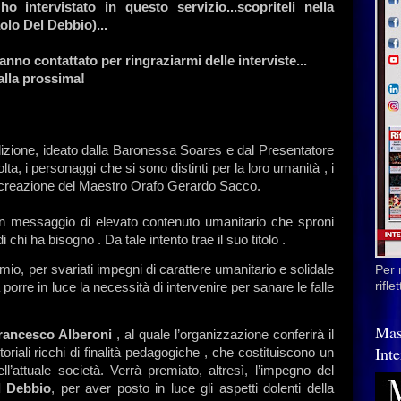
o intervistato in questo servizio...scopriteli nella
olo Del Debbio)...
anno contattato per ringraziarmi delle interviste...
alla prossima!
edizione, ideato dalla Baronessa Soares e dal Presentatore
ta, i personaggi che si sono distinti per la loro umanità , i
na creazione del Maestro Orafo Gerardo Sacco.
un messaggio di elevato contenuto umanitario che sproni
hi ha bisogno . Da tale intento trae il suo titolo .
remio, per svariati impegni di carattere umanitario e solidale
Per 
rifl
 porre in luce la necessità di intervenire per sanare le falle
Mas
rancesco Alberoni
, al quale l’organizzazione conferirà il
Inte
toriali ricchi di finalità pedagogiche , che costituiscono un
ll’attuale società. Verrà premiato, altresì, l’impegno del
l Debbio
, per aver posto in luce gli aspetti dolenti della