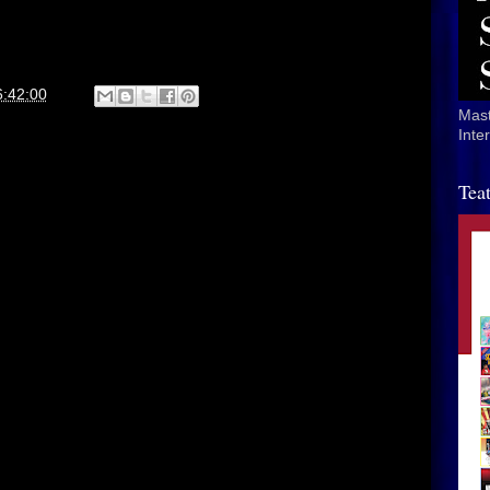
6:42:00
Mast
Inte
Tea