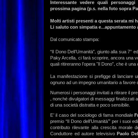
Interessante vedere quali personaggi h
prossima pagina (p.s. nella foto sopra Pa
Molti artisti presenti a questa serata mi h
Li saluto con simpatia e...appuntamento 
Dal comunicato stampa:
“Il Dono Dell’Umanità”, giunto alla sua 7° 
Paky Arcella, ci farà scoprire, ancora una vol
quali ritireranno l’opera "Il Dono”, che è u
La manifestazione si prefigge di lanciare 
ognuno ad un impegno umanitario a favore di c
Numerosi i personaggi invitati a ritirare il p
, nonché divulgatori di messaggi finalizzati a
di una società distratta e poco sensibile.
E’ il caso del sociologo di fama mondiale
F
premio “Il Dono dell’Umanità’” per i suoi edi
contributo rilevante alla crescita morale de
Conduttore ed autore televisivo
Paolo De