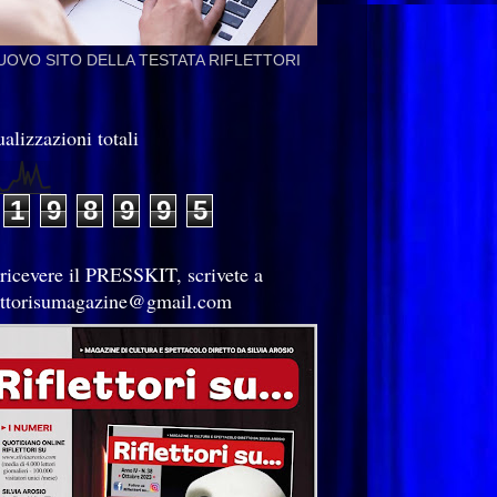
NUOVO SITO DELLA TESTATA RIFLETTORI
alizzazioni totali
1
9
8
9
9
5
 ricevere il PRESSKIT, scrivete a
lettorisumagazine@gmail.com