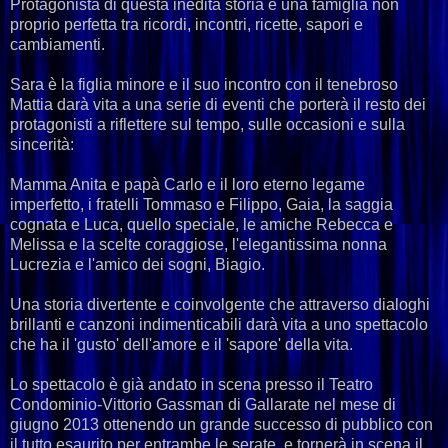
Protagonista di questa inedita storia è una famiglia non
proprio perfetta tra ricordi, incontri, ricette, sapori e
cambiamenti.
Sara è la figlia minore e il suo incontro con il tenebroso
Mattia darà vita a una serie di eventi che porterà il resto dei
protagonisti a riflettere sul tempo, sulle occasioni e sulla
sincerità:
Mamma Anita e papà Carlo e il loro eterno legame
imperfetto, i fratelli Tommaso e Filippo, Gaia, la saggia
cognata e Luca, quello speciale, le amiche Rebecca e
Melissa e la scelte coraggiose, l'elegantissima nonna
Lucrezia e l'amico dei sogni, Biagio.
Una storia divertente e coinvolgente che attraverso dialoghi
brillanti e canzoni indimenticabili darà vita a uno spettacolo
che ha il 'gusto' dell'amore e il 'sapore' della vita.
Lo spettacolo è già andato in scena presso il Teatro
Condominio-Vittorio Gassman di Gallarate nel mese di
giugno 2013 ottenendo un grande successo di pubblico con
il tutto esaurito per entrambe le serate, e tornerà in scena il