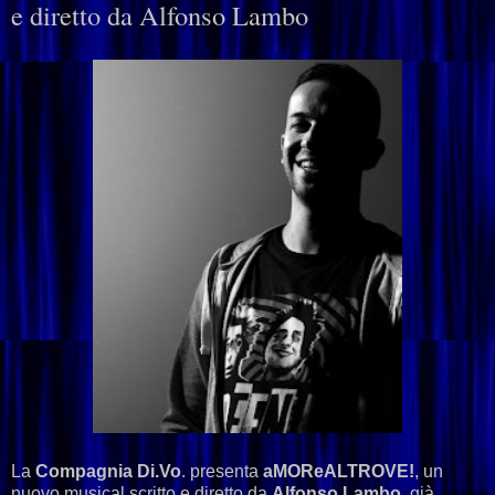
e diretto da Alfonso Lambo
La
Compagnia Di.Vo
. presenta
aMOReALTROVE!
, un
nuovo musical scritto e diretto da
Alfonso Lambo
, già