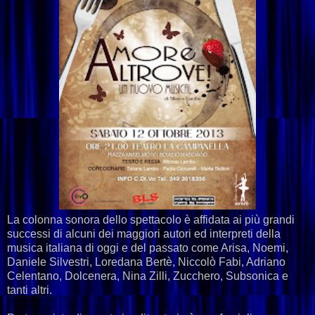
La colonna sonora dello spettacolo è affidata ai più grandi
successi di alcuni dei maggiori autori ed interpreti della
musica italiana di oggi e del passato come Arisa, Noemi,
Daniele Silvestri, Loredana Bertè, Niccolò Fabi, Adriano
Celentano, Dolcenera, Nina Zilli, Zucchero, Subsonica e
tanti altri.