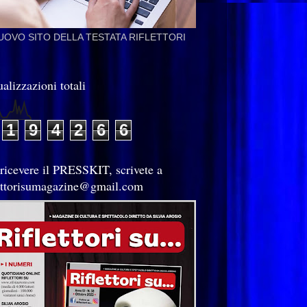
NUOVO SITO DELLA TESTATA RIFLETTORI
alizzazioni totali
1
9
4
2
6
6
 ricevere il PRESSKIT, scrivete a
lettorisumagazine@gmail.com