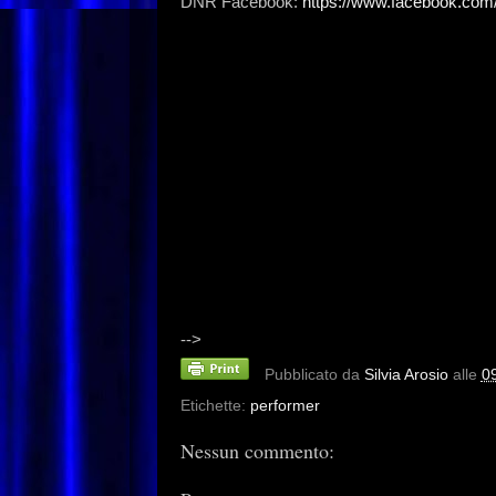
DNR Facebook:
https://www.facebook.com
-->
Pubblicato da
Silvia Arosio
alle
0
Etichette:
performer
Nessun commento: