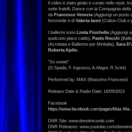
Il video è stato girato e curato nello style, 
sette fratelli, Dance con la Compagnia della 
da
Francesco Venezia
(Aggiungi un posto a
femminile è di
Valeria Ianni
(Cotton Club e p
I ballerini sono
Linda Fisichella
(Aggiungi u
qualcuno piace caldo),
Paolo Rocchi
(Balle
(Acrobata e Ballerino per Minitalia),
Sara D
Roberta Ajello.
"So sweet"
(D.Spada, F. Ingrosso, A.Alagni, R.Scirè)
Performed by: MAX (Massimo Francese)
Release Date & Radio Date: 16/09/2013
Facebook
https://www.facebook.com/pages/Max-Ma..
DNR Site: www.donotrecords.com
DNR Releases: www.youtube.com/donotre