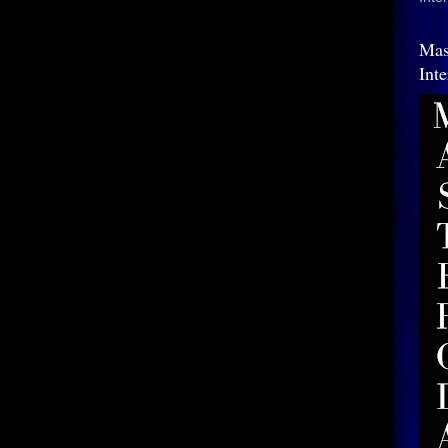
Mas
Int