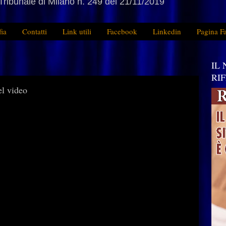
Tribunale di Milano n. 249 del 21/11/2019
fia
Contatti
Link utili
Facebook
Linkedin
Pagina F
IL
RI
el video