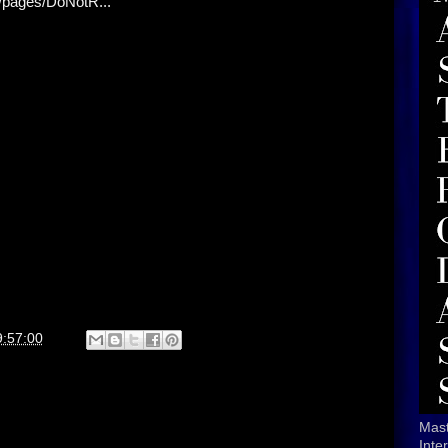
/pages/DoNotR...
9:57:00
Mast
Inte