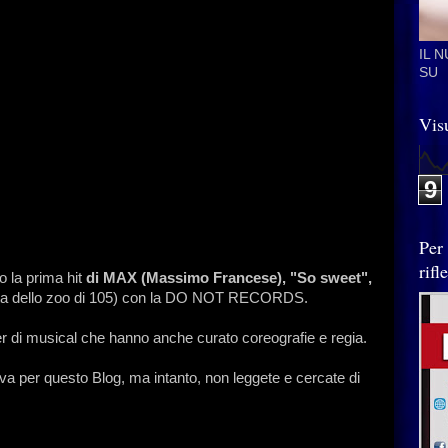
IL 
SU
Visu
9
Per
rif
o la prima hit
di MAX (Massimo Francese), "So sweet",
ista dello zoo di 105) con la DO NOT RECORDS.
mer di musical che hanno anche curato coreografie e regia.
iva per questo Blog, ma intanto, non leggete e cercate di