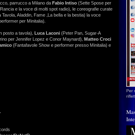
trucco, parrucco a Milano da
Fabio Intiso
(Sette Spose per
Rancia e la voce di molti spot radio), le coreografie curate
 Tavola, Aladdin, Fame ,La bella e la bestia) la voce
erformer per Minitalia).
n posto a tavola),
Luca Laconi
(Peter Pan, Sugar-A
rino per Jennifer Lopez e Conor Maynard),
Matteo Croci
'amico
(Fantafavole Show e performer presso Minitalia) e
Per 
rifl
Mas
.
Inte
cords