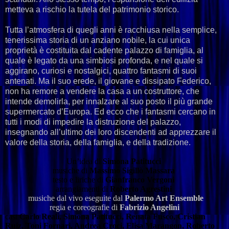
metteva a rischio la tutela del patrimonio storico.
Tutta l’atmosfera di quegli anni è racchiusa nella semplice,
tenerissima storia di un anziano nobile, la cui unica
proprietà è costituita dal cadente palazzo di famiglia, al
quale è legato da una simbiosi profonda, e nel quale si
aggirano, curiosi e nostalgici, quattro fantasmi di suoi
antenati. Ma il suo erede, il giovane e dissipato Federico,
non ha remore a vendere la casa a un costruttore, che
intende demolirla, per innalzare al suo posto il più grande
supermercato d’Europa. Ed ecco che i fantasmi cercano in
tutti i modi di impedire la distruzione del palazzo,
insegnando all’ultimo dei loro discendenti ad apprezzare il
valore della storia, della famiglia, e della tradizione.
Un’idea di
Simona Patitucci
musiche di
Massimo Sigillò Massara
testo e liriche di
Gianfranco Vergoni
arrangiamenti di
Roberto Agrestini
musiche dal vivo eseguite dal
Palermo Art Ensemble
regia e coreografie di
Fabrizio Angelini
cast
Carlo Reali, Simona Patitucci, Renata Fusco, Cristian
Ruiz, Toni Fornari, Andrea Croci, Elisa Marangon, Roberto