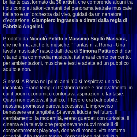
brillante cast formato da
30 artisti
, che comprende alcuni tra
i più completi attori-cantanti del panorama teatrale musicale
italiano e un' orchestra dal vivo, guidati da un narratore
d’eccezione,
Giampiero Ingrassia e diretti dalla regia di
Fabrizio Angelini.
Prodotto da
Niccolò Petitto e Massimo Sigillò Massara
,
che ne firma anche le musiche, "Fantasmi a Roma - Una
favola musicale" nasce dall'idea di
Simona Patitucci
di dar
vita ad una commedia musicale, italiana al cento per cento,
per ambientazioni, musiche e testi e adatta ad un pubblico
adulto e non.
Sinossi: A Roma nei primi anni ’60 si respirava un’aria
incantata. Erano tempi di trasformazione e rinnovafmento, in
cui il boom economico confortava aspirazioni e fantasie.
Quasi non esisteva il traffico, il Tevere era balneabile,
nessuna promessa pareva eccessiva. L’improvviso
benessere era tangibile. Si aveva fiducia nel futuro. Il
cambiamento, la modernità, erano guardati con curiosità. Il
cinema e la televisione proponevano nuovi modelli di
comportamento: playboys, donne di mondo, vita notturna,
scandali. Allo stesso tempo, l’espansione dell’edilizia