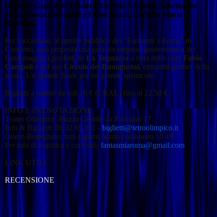
Rossetti, Giancarlo Teodori, Roberta Albanesi, Sabrina De
Siena, Vasco Giovanelli e Fabio Monti, Carlotta Maria
Rondana.
Per l'occasione, al gentile pubblico dei "Fantasmi a Roma" in
Concerto, sarà proposta una gustosa sorpresa gastronomica dei
fantasmagorici prodotti de
La Tognazza
a cura dello chef
Fabio
Campoli
e del suo
Circolo dei Buongustai,
entrambi partner della
serata. Un grande finale per un grande spettacolo.
Biglietti a partire da soli 16 € (CRAL) fino ai 22,50 €.
INFO E PRENOTAZIONI:
Teatro Olimpico -Piazza Gentile da Fabriano 17
Info & Biglietti: 06.32.65.991 -
biglietti@tetroolimpico.it
Orario Botteghino: tutti i giorni orario continuato 10-19
Per info di logistica e curiosità:
fantasmiaroma@gmail.com
LINK UTILI
RECENSIONE