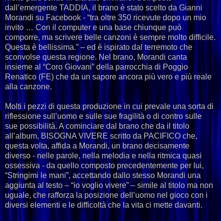
dall’emergente TADDIA, il brano è stato scelto da Gianni
Morandi su Facebook - “tra oltre 350 ricevute dopo un mio
invito … Con il computer e una base chiunque può
comporre, ma scrivere belle canzoni è sempre molto difficile.
Questa è bellissima.” – ed è ispirato dal terremoto che
sconvolse questa regione. Nel brano, Morandi canta
insieme al “Coro Giovani” della parrocchia di Poggio
Renatico (FE) che da un sapore ancora più vero e più reale
alla canzone.
Molti i pezzi di questa produzione in cui prevale una sorta di
riflessione sull’uomo e sulle sue fragilità o di contro sulle
sue possibilità. A cominciare dal brano che da il titolo
all’album, BISOGNA VIVERE scritto da PACIFICO che,
questa volta, affida a Morandi, un brano decisamente
diverso - nelle parole, nella melodia e nella ritmica quasi
ossessiva - da quello composto precedentemente per lui,
“Stringimi le mani”, accettando dallo stesso Morandi una
aggiunta al testo – “io voglio vivere” – simile al titolo ma non
uguale, che rafforza la posizione dell’uomo nel gioco con i
diversi elementi e le difficoltà che la vita ci mette davanti.