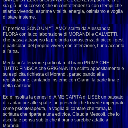
sia già un successo) che in controtendenza con i tempi che
stiamo vivendo, esprime vitalità, energia, ottimismo e voglia
di stare insieme.
E’ preziosa SONO UN “TI AMO” scritta da Alessandra
FLORA con la collaborazione di MORANDI e CALVETTI,
che passa attraverso la profonda conoscenza di piccoli gesti
e particolari del proprio vivere, con attenzione, l’uno accanto
all’altra.
Merita un’attenzione particolare il brano PRIMA CHE
TUTTO FINISCA che GRIGNANI ha scritto appositamente e
su esplicita richiesta di Morandi, partecipando alla
registrazione, cantando insieme con Gianni la parte finale
della canzone.
Ed è insolita la genesi di A ME CAPITA di LISEI: un passato
di cantautore alle spalle, un presente che lo vede impegnato
come psicoterapeuta, la voglia di cantare che torna, la
scrittura che riparte e una editrice, Claudia Mescoli, che lo
ascolta e pensa subito che il brano sarebbe adatto a
Morandi.