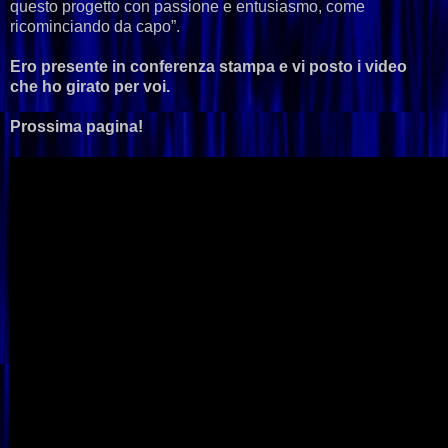
questo progetto con passione e entusiasmo, come
ricominciando da capo”.
Ero presente in conferenza stampa e vi posto i video
che ho girato per voi.
Prossima pagina!