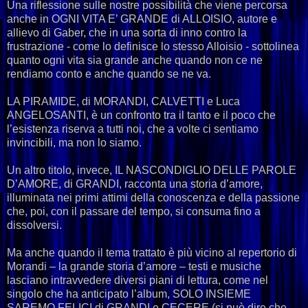
Una riflessione sulle nostre possibilità che viene percorsa
anche in OGNI VITA E’ GRANDE di ALLOISIO, autore e
allievo di Gaber, che in una sorta di inno contro la
frustrazione - come lo definisce lo stesso Alloisio - sottolinea
quanto ogni vita sia grande anche quando non ce ne
rendiamo conto e anche quando se ne va.
LA PIRAMIDE, di MORANDI, CALVETTI e Luca
ANGELOSANTI, è un confronto tra il tanto e il poco che
l’esistenza riserva a tutti noi, che a volte ci sentiamo
invincibili, ma non lo siamo.
Un altro titolo, invece, IL NASCONDIGLIO DELLE PAROLE
D’AMORE, di GRANDI, racconta una storia d’amore,
illuminata nei primi attimi della conoscenza e della passione
che, poi, con il passare del tempo, si consuma fino a
dissolversi.
Ma anche quando il tema trattato è più vicino al repertorio di
Morandi – la grande storia d’amore – testi e musiche
lasciano intravvedere diversi piani di lettura, come nel
singolo che ha anticipato l’album, SOLO INSIEME
SAREMO FELICI di GRANDI e CECERE (si può dire che