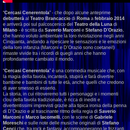
“
Cercasi Cenerentola
” - che dopo alcune anteprime
debutterà
al
Teatro Brancaccio
di
Roma
a
febbraio 2014
e arriverà poi sul palcoscenico del
Teatro della Luna
di
Milano
- è scritta da
Saverio Marconi
e
Stefano D’Orazio
,
che hanno voluto ambientare la loro rivisitazione negli anni
Cinquanta, andando a ripescare le sensazioni e le emozioni
della loro infanzia (Marconi e D’Orazio sono coetanei!)
rimaste vivide tra i ricordi di quegli anni che hanno
profondamente cambiato il mondo.
“
Cercasi Cenerentola
” è una commedia musicale che, con
la magia della favola, incanterà, stupirà e farà divertire
bambine e bambini di tutte le età, anche quelli che credono
di aver smesso di esserlo.
La storia, in cui ritroveremo tutti i personaggi e i momenti
clou della favola tradizionale, è ricca di inediti e
divertentissimi imprevisti grazie alla tipica ironia della penna
di D’Orazio e al trascinante ritmo della regia di
Saverio
Marconi
e
Marco Iacomelli
, con le scene di
Gabriele
Moreschi
e sulle note delle musiche originali di
Stefano
Cenci
che, tra rock e fantasy, accompagneranno le frizzanti