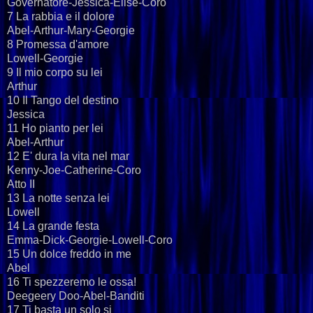
Governatore-Jessica-Elise-Coro
7 La rabbia e il dolore
Abel-Arthur-Mary-Georgie
8 Promessa d'amore
Lowell-Georgie
9 Il mio corpo su lei
Arthur
10 Il Tango del destino
Jessica
11 Ho pianto per lei
Abel-Arthur
12 E' dura la vita nel mar
Kenny-Joe-Catherine-Coro
Atto II
13 La notte senza lei
Lowell
14 La grande festa
Emma-Dick-Georgie-Lowell-Coro
15 Un dolce freddo in me
Abel
16 Ti spezzeremo le ossa!
Deegeery Doo-Abel-Banditi
17 Ti basta un solo si