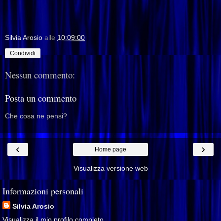
Silvia Arosio
alle
10:09:00
Condividi
Nessun commento:
Posta un commento
Che cosa ne pensi?
‹
›
Home page
Visualizza versione web
Informazioni personali
Silvia Arosio
Visualizza il mio profilo completo