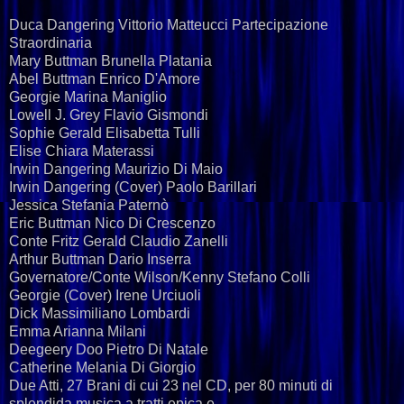
Duca Dangering Vittorio Matteucci Partecipazione
Straordinaria
Mary Buttman Brunella Platania
Abel Buttman Enrico D'Amore
Georgie Marina Maniglio
Lowell J. Grey Flavio Gismondi
Sophie Gerald Elisabetta Tulli
Elise Chiara Materassi
Irwin Dangering Maurizio Di Maio
Irwin Dangering (Cover) Paolo Barillari
Jessica Stefania Paternò
Eric Buttman Nico Di Crescenzo
Conte Fritz Gerald Claudio Zanelli
Arthur Buttman Dario Inserra
Governatore/Conte Wilson/Kenny Stefano Colli
Georgie (Cover) Irene Urciuoli
Dick Massimiliano Lombardi
Emma Arianna Milani
Deegeery Doo Pietro Di Natale
Catherine Melania Di Giorgio
Due Atti, 27 Brani di cui 23 nel CD, per 80 minuti di
splendida musica a tratti epica e