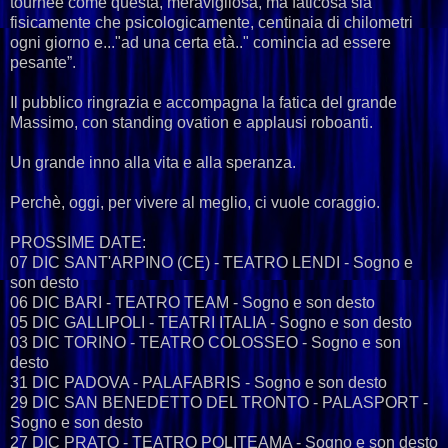
tournée come questa, meravigliosa, ma faticosa sia
fisicamente che psicologicamente, centinaia di chilometri
ogni giorno e..."ad una certa età.." comincia ad essere
pesante”.
Il pubblico ringrazia e accompagna la fatica del grande
Massimo, con standing ovation e applausi roboanti.
Un grande inno alla vita e alla speranza.
Perchè, oggi, per vivere al meglio, ci vuole coraggio.
PROSSIME DATE:
07 DIC SANT'ARPINO (CE) - TEATRO LENDI - Sogno e
son desto
06 DIC BARI - TEATRO TEAM - Sogno e son desto
05 DIC GALLIPOLI - TEATRI ITALIA - Sogno e son desto
03 DIC TORINO - TEATRO COLOSSEO - Sogno e son
desto
31 DIC PADOVA - PALAFABRIS - Sogno e son desto
29 DIC SAN BENEDETTO DEL TRONTO - PALASPORT -
Sogno e son desto
27 DIC PRATO - TEATRO POLITEAMA - Sogno e son desto