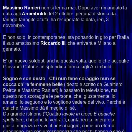
Massimo Ranieri
non si ferma mai. Dopo aver rimandato la
data agli
Arcimboldi
del 2 ottobre, per una disfonia da
faringo-laringite acuta, ha recuperato la data, ieri, 3
novembre.
E non solo. In contemporanea, sta portando in giro per l'Italia
il suo amatissimo
Riccardo III
, che arriverà a Milano a
gennaio.
E' un nuovo soldout, anche questa volta, quello che accoglie
Giovanni Calone, in splendida forma, agli Arcimboldi.
Sogno e son desto -
Chi nun tene coraggio
nun se
cocca ch’ ‘e femmene belle
(
ideato e scritto da Gualtiero
Peirce e Massimo Ranieri)
è passato in televisione, ma
questo non scoraggia le persone, che, giustamente, lo
amano, lo seguono e lo vogliono vedere dal vivo. Perchè è
qui che Massimo dà il meglio di sé.
Da grande istrione (“Quattro
tavole in croce E qualche
spettatore
, chi sono lo vedrai”), canta recita, interpreta,
gioca, ringrazia e vive il personaggio, come un eterno
guaglione, ma con un'esperienza che pochi hanno e che è