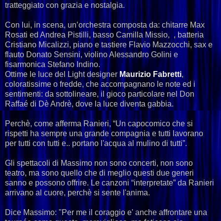
tratteggiato con grazia e nostalgia.
Con lui, in scena, un’orchestra composta da: chitarre Max
Rosati ed Andrea Pistilli
, basso Camilla Missio, , batteria
Cristiano Micalizzi, piano e tastiere Flavio Mazzocchi, sax e
flauto Donato Sensini, violino Alessandro Golini e
fisarmonica Stefano Indino.
Ottime le luce del Light designer
Maurizio Fabretti
,
coloratissime o fredde, che accompagnano le note ed i
sentimenti: da sottolineare, il gioco particolare nel Don
Raffaé di Dè Andrè, dove la luce diventa gabbia.
Perchè, come afferma Ranieri, “Un capocomico che si
rispetti ha sempre una grande compagnia e tutti lavorano
per tutti con tutti e.. portano l'acqua al mulino di tutti”.
Gli spettacoli di Massimo non sono concerti, non sono
teatro, ma sono quello che di meglio questi due generi
sanno e possono offrire. Le canzoni “interpretate” da Ranieri
arrivano al cuore, perchè si sente l'anima.
Dice Massimo: "Per me il coraggio e' anche affrontare una