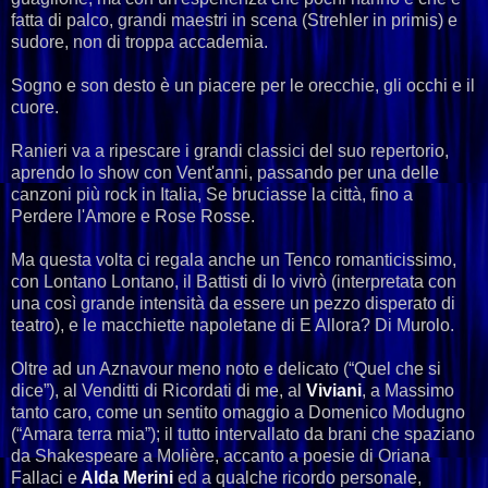
fatta di palco, grandi maestri in scena (Strehler in primis) e
sudore, non di troppa accademia.
Sogno e son desto è un piacere per le orecchie, gli occhi e il
cuore.
Ranieri va a ripescare i grandi classici del suo repertorio,
aprendo lo show con Vent'anni, passando per una delle
canzoni più rock in Italia, Se bruciasse la città, fino a
Perdere l'Amore e Rose Rosse.
Ma questa volta ci regala anche un Tenco romanticissimo,
con Lontano Lontano, il Battisti di Io vivrò (interpretata con
una così grande intensità da essere un pezzo disperato di
teatro), e le macchiette napoletane di E Allora? Di Murolo.
Oltre ad un Aznavour meno noto e delicato (“Quel che si
dice”), al Venditti di Ricordati di me, al
Viviani
, a Massimo
tanto caro, come un sentito omaggio a Domenico Modugno
(“Amara terra mia”); il tutto intervallato da brani che spaziano
da Shakespeare a Molière, accanto a poesie di Oriana
Fallaci e
Alda Merini
ed a qualche ricordo personale,