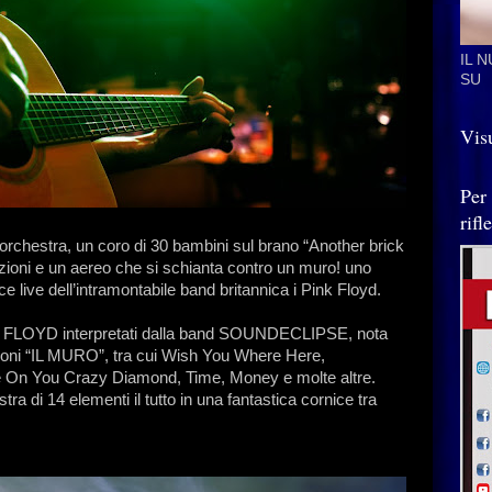
IL 
SU
Visu
Per
rif
d orchestra, un coro di 30 bambini sul brano “Another brick
oiezioni e un aereo che si schianta contro un muro! uno
e live dell’intramontabile band britannica i Pink Floyd.
PINK FLOYD interpretati dalla band SOUNDECLIPSE, nota
oni “IL MURO”, tra cui Wish You Where Here,
 On You Crazy Diamond, Time, Money e molte altre.
 di 14 elementi il tutto in una fantastica cornice tra