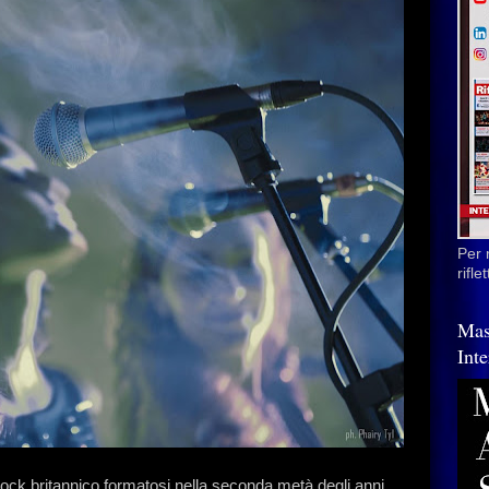
Per 
rifl
Mas
Inte
rock britannico formatosi nella seconda metà degli anni