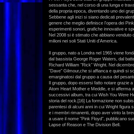
sessanta che, nel corso di una lunga e travag
della propria epoca, diventando uno dei grupp
Sebbene agli inizi si siano dedicati prevalen
genere che meglio definisce l'opera dei Pink 
esperimenti sonori, grafiche innovative e spe
Nel 2008 si è stimato che abbiano venduto cir
milioni nei soli Stati Uniti d'America.
Il gruppo, nato a Londra nel 1965 viene fonda
dal bassista George Roger Waters, dal batte
Richard William "Rick" Wright. Nel dicembre 
"Dave" Gilmour,che si affianca e quindi si s
emarginatosi dal gruppo a causa del pesante
Il gruppo, dopo essersi fatto notare grazie a
Atom Heart Mother e Meddle, e si afferma a
successivi album, tra cui Wish You Were He
storia del rock.[16] La formazione non subi
parentesi di alcuni anni in cui Wright figur
e i membri rimanenti, dopo aver vinto la brev
a usare il nome "Pink Floyd", pubblicano s
Lapse of Reason e The Division Bell.