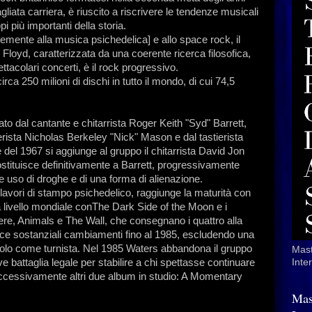
liata carriera, è riuscito a riscrivere le tendenze musicali
i più importanti della storia.
temente alla musica psichedelica] e allo space rock, il
Floyd, caratterizzata da una coerente ricerca filosofica,
ttacolari concerti, è il rock progressivo.
ca 250 milioni di dischi in tutto il mondo, di cui 74,5
to dal cantante e chitarrista Roger Keith "Syd" Barrett,
rista Nicholas Berkeley "Nick" Mason e dal tastierista
del 1967 si aggiunge al gruppo il chitarrista David Jon
ostituisce definitivamente a Barrett, progressivamente
 uso di droghe e di una forma di alienazione.
 lavori di stampo psichedelico, raggiunge la maturità con
 livello mondiale conThe Dark Side of the Moon e i
re, Animals e The Wall, che consegnano i quattro alla
sce sostanziali cambiamenti fino al 1985, escludendo una
a solo come turnista. Nel 1985 Waters abbandona il gruppo
Mast
e battaglia legale per stabilire a chi spettasse continuare
Inte
uccessivamente altri due album in studio: A Momentary
Mas