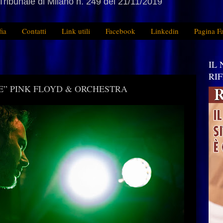
Tribunale di Milano n. 249 del 21/11/2019
fia
Contatti
Link utili
Facebook
Linkedin
Pagina F
IL
RI
TIME” PINK FLOYD & ORCHESTRA