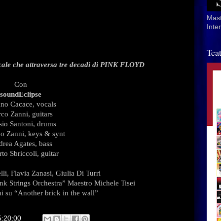
S IN TIME”
Mast
Inte
YD & ORCHESTRA
Tea
icale che attraversa tre decadi di PINK FLOYD
Con
soundEclipse
ano Cacace, vocals
co Zanni, guitars
sio Santoni, drums
o Zanni, keys & synt
rea Agates, bass
to Sbriccoli, guitar
lli, Flavia Zanasi, Giulia Di Turri
nk Strings Orchestra” Maestro Michele Tisei
i su “Another brick in the wall”
5:20:00