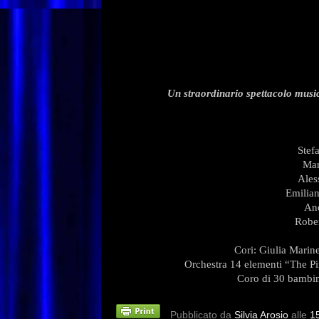
“ECHOE
PINK FLO
Un straordinario spettacolo mus
Stef
Mar
Ales
Emilian
And
Rober
Cori: Giulia Marine
Orchestra 14 elementi “The Pi
Coro di 30 bambin
Pubblicato da
Silvia Arosio
alle
1