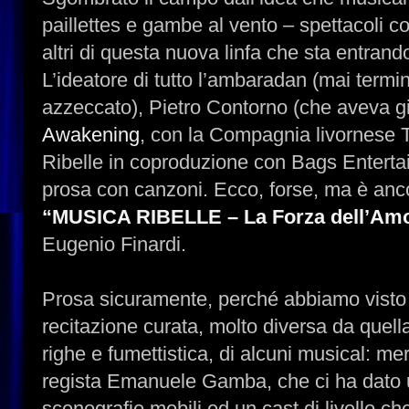
paillettes e gambe al vento – spettacoli
altri di questa nuova linfa che sta entrando
L’ideatore di tutto l’ambaradan (mai termin
azzeccato), Pietro Contorno (che aveva già
Awakening
, con la Compagnia livornes
Ribelle in coproduzione con Bags Entertai
prosa con canzoni. Ecco, forse, ma è anco
“MUSICA RIBELLE – La Forza dell’Am
Eugenio Finardi.
Prosa sicuramente, perché abbiamo visto
recitazione curata, molto diversa da quell
righe e fumettistica, di alcuni musical: me
regista Emanuele Gamba, che ci ha dato u
scenografie mobili ed un cast di livello ch