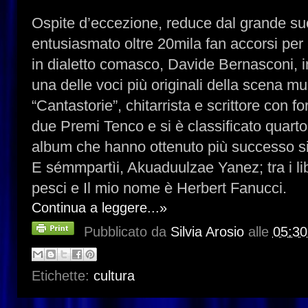
Ospite d’eccezione, reduce dal grande s
entusiasmato oltre 20mila fan accorsi per 
in dialetto comasco, Davide Bernasconi, i
una delle voci più originali della scena mus
“Cantastorie”, chitarrista e scrittore con for
due Premi Tenco e si è classificato quart
album che hanno ottenuto più successo si
E sémmpartìi, Akuaduulzae Yanez; tra i lib
pesci e Il mio nome è Herbert Fanucci.
Continua a leggere...»
Pubblicato da
Silvia Arosio
alle
05:30
Etichette:
cultura