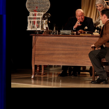
Sale
la
luna
e
va,
vola
la
nostalgia...v
“
qui,
tornano
a
vivere
ancora...
”