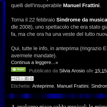
quelli dell'insuperabile
Manuel Frattini
.
Torna il 22 febbraio
Sindrome da musica
dle 2008), uno spettacolo che era stato g
fa, ma che ora ha una veste del tutto nuo
Qui, tutte le info, in anteprima (ringrazio
avermele mandate).
Continua a leggere...»
Pubblicato da
Silvia Arosio
alle
15:15
Etichette:
Anteprime
,
Manuel Frattini
,
Sindro
A qualcuno piace caldo musical: le prime