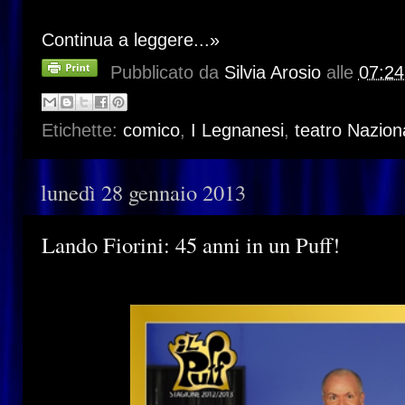
Continua a leggere...»
Pubblicato da
Silvia Arosio
alle
07:24
Etichette:
comico
,
I Legnanesi
,
teatro Nazion
lunedì 28 gennaio 2013
Lando Fiorini: 45 anni in un Puff!