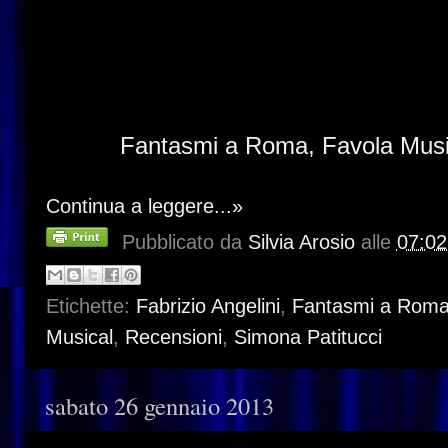
...Prendete
una
vecchia
pellicola
del
1
polvere
e
puntateci
contro
un
riflettore
La
polvere
diventa
iridescente,
i
granel
prendono
vita
e
si
uniscono
in
forme.
Nasce
Fantasmi a Roma, Favola Musi
Continua a leggere...»
Pubblicato da
Silvia Arosio
alle
07:02
Etichette:
Fabrizio Angelini
,
Fantasmi a Rom
Musical
,
Recensioni
,
Simona Patitucci
sabato 26 gennaio 2013