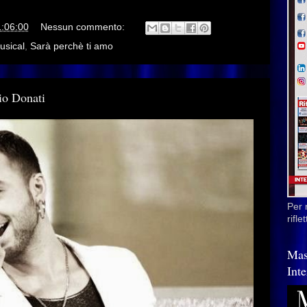
1:06:00
Nessun commento:
usical
,
Sarà perchè ti amo
io Donati
Per 
rifl
Mas
Inte