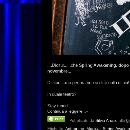
....Dicitur......che
Spring Awakening, dopo q
novembre...
Dicitur.....ma per ora non si dice nulla di più!
In quale teatro?
Stay tuned.
Continua a leggere...»
Pubblicato da
Silvia Arosio
alle
0
Etichette:
Anteprime
,
Musical
,
Spring Awaken