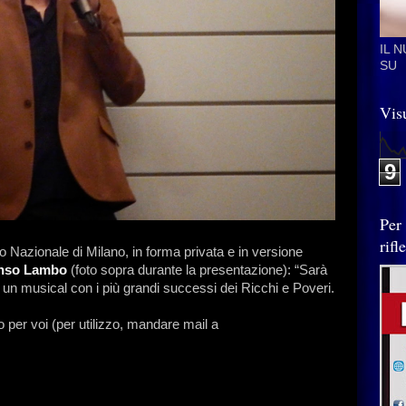
IL 
SU
Visu
9
Per
rif
ro Nazionale di Milano, in forma privata e in versione
nso Lambo
(foto sopra durante la presentazione): “Sarà
un musical con i più grandi successi dei Ricchi e Poveri.
o per voi (per utilizzo, mandare mail a
.