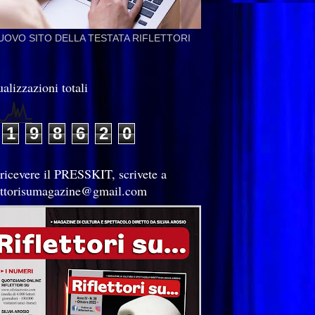
NUOVO SITO DELLA TESTATA RIFLETTORI
alizzazioni totali
1
9
8
6
2
0
 ricevere il PRESSKIT, scrivete a
lettorisumagazine@gmail.com