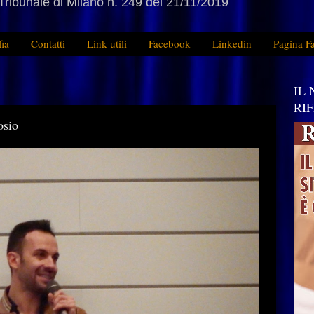
Tribunale di Milano n. 249 del 21/11/2019
fia
Contatti
Link utili
Facebook
Linkedin
Pagina F
IL
RI
osio