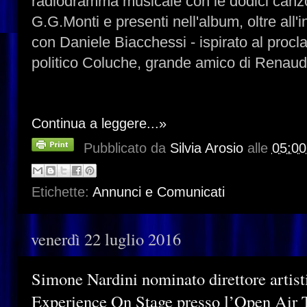
radiodramma musicale con le dodici canz
G.G.Monti e presenti nell'album, oltre all'i
con Daniele Biacchessi - ispirato al procl
politico Coluche, grande amico di Renaud
Continua a leggere...»
Pubblicato da
Silvia Arosio
alle
05:00
Etichette:
Annunci e Comunicati
venerdì 22 luglio 2016
Simone Nardini nominato direttore artisti
Experience On Stage presso l’Open Air 