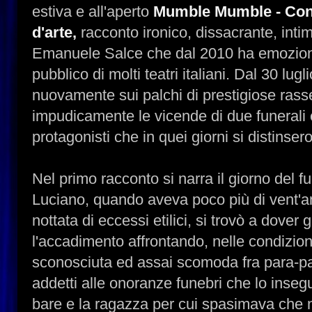
estiva e all'aperto
Mumble Mumble - Conf
d'arte,
racconto ironico, dissacrante, inti
Emanuele Salce che dal 2010 ha emozio
pubblico di molti teatri italiani. Dal 30 lug
nuovamente sui palchi di prestigiose rass
impudicamente le vicende di due funerali 
protagonisti che in quei giorni si distinsero.
Nel primo racconto si narra il giorno del f
Luciano, quando aveva poco più di vent'a
nottata di eccessi etilici, si trovò a dover 
l'accadimento affrontando, nelle condizioni
sconosciuta ed assai scomoda fra para-par
addetti alle onoranze funebri che lo inseg
bare e la ragazza per cui spasimava che n