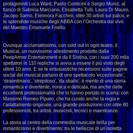
protagonisti Luca Ward, Paolo Conticini e Sergio Muniz, al
fianco di Sabrina Marciano, Elisabetta Tulli, Laura Di Mauro,
Jacopo Sarno, Eleonora Facchini, oltre 30 artisti sul palco, e
le splendide musiche degli ABBA con l’Orchestra dal vivo
del Maestro Emanuele Friello.
Ovunque acclamatissimo, con sold out in ogni teatro, il
Musical, un nuovissimo allestimento prodotto dalla
PeepArrow Entertainment e da Il Sistina, con i suoi 200 mila
spettatori in 110 repliche si avvia a essere il più visto degli
ultimi 10 anni. E se le entusiastiche recensioni sulle pagine
social del musical parlano di uno spettacolo 'eccezionale',
'straordinario', 'strepitoso', 'da sballo', è merito di una storia
romantica e divertente, ironica e delicata, ma anche delle
eccellenti professionalità che lo hanno portato in scena: con
Massimo Romeo Piparo, che ha curato anche la regia e
l’adattamento originale, una grande produzione con oltre 80
professionisti, tra artisti, musicisti, tecnici e maestranze.
La storia al centro della commedia musicale brilla per
romanticismo e divertimento: tra le bellezze di un'isoletta