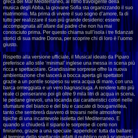
greca del Mar Mediterraneo, al ritmo travolgente della
musica degli Abba, la giovane Sofia sta organizzando il suo
matrimonio. Ma prima di vivere il suo sogno d’amore, fa di
tutto per realizzare il suo più grande desiderio: essere
accompagnata all’altare dal padre che non ha mai
conosciuto prima. Per questo chiama sull’isola i tre fidanzati
storici di sua madre Donna, per scoprire chi di loro è l’uomo
giusto.
Rispetto alla versione ufficiale, il Musical ideato da Piparo
preferisce allo stile ‘minimal’ inglese una messa in scena più
ricca e spettacolare. Grandissime sorprese offre la nuova
ambientazione che lascerà a bocca aperta gli spettatori
grazie a un pontile sospeso su vera acqua di mare, con una
barca ormeggiata e un vero bagnasciuga. A rendere tutto più
reale ci penseranno poi gli oltre 9 mila litri di acqua in scena,
le pedane girevoli, una locanda dai caratteristici colori nelle
sfumature del bianco e del blu e cascate di bouganvillea,
tanto che sembrerà davvero di trovarsi nelle atmosfere
tipiche di una incantevole isoletta del Mediterraneo. E
quando si chiuderà il sipario le sorprese di certo non
finiranno, grazie a una speciale 'appendice' tutta da ballare:
al termine dello spettacolo infatti il pubblico potrà scatenarsi