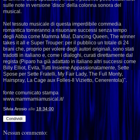
sulle note in versione 'disco' della colonna sonora del
musical.
Nel tessuto musicale di questa imperdibile commedia
romantica torneranno a risuonare successi senza tempo
degli Abba come Mamma Mia!, Dancing Queen, The winner
takes it all e Super Trouper: per il pubblico un totale di 24
brani che, proprio per volere degli autori originali, sono stati
tradotti in italiano e, come i dialoghi, curati direttamente dal
regista (Piparo ha già adattato in italiano altri successi come
Billy Elliot, Evita, Tutti Insieme Appassionatamente, Sette
Spose per Sette Fratelli, My Fair Lady, The Full Monty,
Hairspray, La Cage aux Folles-Il Vizietto, Cenerentola)".
fonte comunicato stampa
www.mammamiamusical.it/
Silvia Arosio
alle
18:34:00
Condividi
Nessun commento: