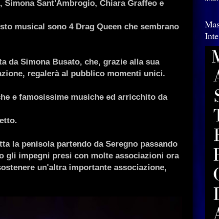
ni, Simona Sant'Ambrogio, Chiara Graffeo e
Mas
uesto musical sono 4 Drag Queen che sembrano
Int
ata da Simona Busato, che, grazie alla sua
azione, regalerà al pubblico momenti unici.
che e famosissime musiche ed arricchito da
etto.
utta la penisola partendo da Seregno passando
gli impegni presi con molte associazioni ora
stenere un'altra importante associazione,