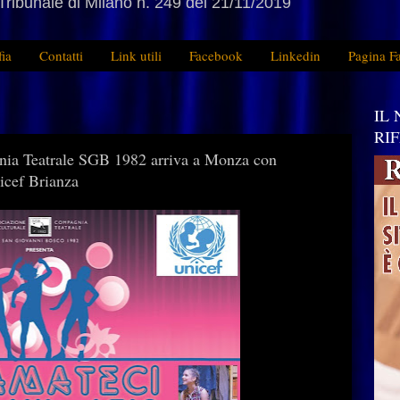
Tribunale di Milano n. 249 del 21/11/2019
fia
Contatti
Link utili
Facebook
Linkedin
Pagina F
IL
RI
Teatrale SGB 1982 arriva a Monza con
icef Brianza