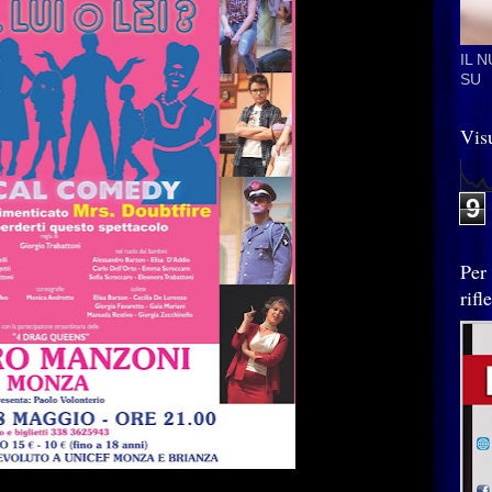
IL 
SU
Visu
9
Per
rif