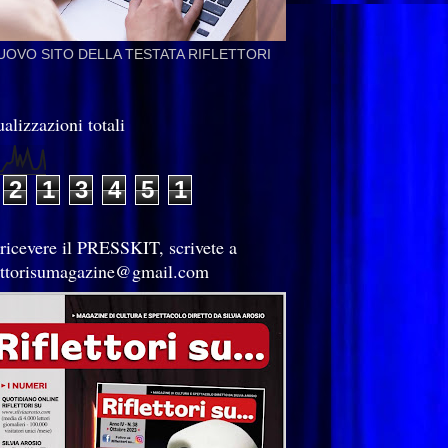
NUOVO SITO DELLA TESTATA RIFLETTORI
alizzazioni totali
2
1
3
4
5
1
 ricevere il PRESSKIT, scrivete a
lettorisumagazine@gmail.com