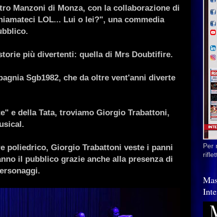
eatro Manzoni di Monza
, con la collaborazione di
iamateci LOL... Lui o lei?"
, una commedia
ubblico.
torie più divertenti: quella di Mrs Doubtifire.
agnia Sgb1982, che da oltre vent'anni diverte
te" e della Tata, troviamo Giorgio Trabattoni,
usical.
 poliedrico, Giorgio Trabattoni veste i panni
Per 
rifl
no il pubblico grazie anche alla presenza di
personaggi.
Mas
Inte