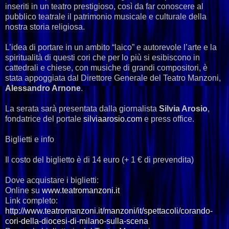
inseriti in un teatro prestigioso, così da far conoscere al
pubblico teatrale il patrimonio musicale e culturale della
nostra storia religiosa.
L’idea di portare in un ambito “laico” e autorevole l’arte e la
spiritualità di questi cori che per lo più si esibiscono in
cattedrali e chiese, con musiche di grandi compositori, è
stata appoggiata dal Direttore Generale del Teatro Manzoni,
Alessandro Arnone
.
La serata sarà presentata dalla giornalista
Silvia Arosio
,
fondatrice del portale
silviaarosio.com
e press office.
Biglietti e info
Il costo del biglietto è di 14 euro (+ 1 € di prevendita)
Dove acquistare i biglietti:
Online su
www.teatromanzoni.it
Link completo:
http://www.teatromanzoni.it/manzoni/it/spettacoli/corando-
cori-della-diocesi-di-milano-sulla-scena