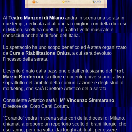
Al
Teatro Manzoni di Milano
andrà in scena una serata in
due tempi, dedicata ad alcuni tra i migliori cori della diocesi
di Milano, scelti tra quelli di più alto livello musicale e
conosciuti anche al di fuori dell’Italia.
Lo spettacolo ha uno scopo benefico ed è stata organizzato
da
Cura e Riabilitazione Onlus
, a cui sarà devoluto
l’incasso della serata.
L’evento è nato dalla passione e dall’entusiasmo del P
rof.
Marzio Bonferroni,
scrittore e docente universitario, attivo
soprattutto nell'ambito della comunicazione e degli studi di
marketing, che sarà Direttore Artistico della serata.
Consulente Artistico sarà il
M° Vincenzo Simmarano
,
Direttore del Coro Canti Corum.
“Corando” vedrà in scena sette cori della diocesi di Milano,
chiamati a proporre un repertorio scelto di brani liturgici che
usciranno, per una volta, dai luoghi abituali, per essere