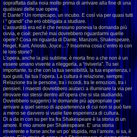
sopraffatta dalla noia molto prima di arrivare alla fine di una
qualsiasi delle sue opere.
E Dante? Un rompicapo, un incubo. E così via per quasi tutti
i “ grandi” che ero obbligata a studiare.
L’assurdità era ed è che nessuno poneva la domanda più
ovvia, e cioè: perché mai dovrebbero riguardarmi quelle
opere? Cosa mi riguarda di Dante, Manzoni, Shakespeare,
Hegel, Kant, Ariosto, Joyce…? Insomma cosa c’entro io con
le loro storie?
L’opera, anche la più sublime, è morta fino a che non è un
essere umano vivente a rileggerla, a “riviverla”. Tu sei
importante, tu che con la tua sensibilità, la tua esperienza, i
tuoi gusti, fai tua l’opera. La cultura è relazione, sempre.
Relazione tra le persone, tra i ricordi, tra le emozioni, tra i
pensieri. I maestri dovrebbero aiutarci a illuminare la via per
ritrovare noi stessi dentro all’opera che si sta studiando.
Dovrebbero suggerirci le domande più appropriate per
arrivare a quel senso di appartenenza di cui non si può fare
a meno se davvero si vuole fare esperienza di cultura.
Di a da in con su per tra fra Shakespeare è la storia di un
amore. Il mio amore per Shakespeare. E’ una storia
irriverente e forse anche un po’ stupida, ma l’amore, si sa, è