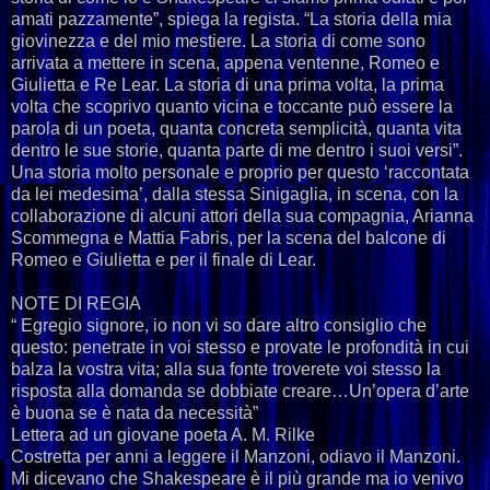
amati pazzamente”, spiega la regista. “La storia della mia
giovinezza e del mio mestiere. La storia di come sono
arrivata a mettere in scena, appena ventenne, Romeo e
Giulietta e Re Lear. La storia di una prima volta, la prima
volta che scoprivo quanto vicina e toccante può essere la
parola di un poeta, quanta concreta semplicità, quanta vita
dentro le sue storie, quanta parte di me dentro i suoi versi”.
Una storia molto personale e proprio per questo ‘raccontata
da lei medesima’, dalla stessa Sinigaglia, in scena, con la
collaborazione di alcuni attori della sua compagnia, Arianna
Scommegna e Mattia Fabris, per la scena del balcone di
Romeo e Giulietta e per il finale di Lear.
NOTE DI REGIA
“ Egregio signore, io non vi so dare altro consiglio che
questo: penetrate in voi stesso e provate le profondità in cui
balza la vostra vita; alla sua fonte troverete voi stesso la
risposta alla domanda se dobbiate creare…Un’opera d’arte
è buona se è nata da necessità”
Lettera ad un giovane poeta A. M. Rilke
Costretta per anni a leggere il Manzoni, odiavo il Manzoni.
Mi dicevano che Shakespeare è il più grande ma io venivo