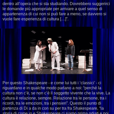
dentro all’opera che si sta studiando. Dovrebbero suggerirci
le domande più appropriate per arrivare a quel senso di
appartenenza di cui non si può fare a meno, se davvero si
vuole fare esperienza di cultura […]”.
Per questo Shakespeare - e come lui tutti i ‘classici’ - ci
riguardano e in qualche modo parlano a noi: “perché la
cultura non c’è, se non c’è il soggetto vivente che la vive. La
cultura è relazione, sempre. Relazione tra le persone, tra i
ricordi, tra le emozioni, tra i pensieri”. Questo il punto di
partenza di Di a da in con su per tra fra Shakespeare, “la
storia di come io e Shakespeare ci siamo prima odiati e poi