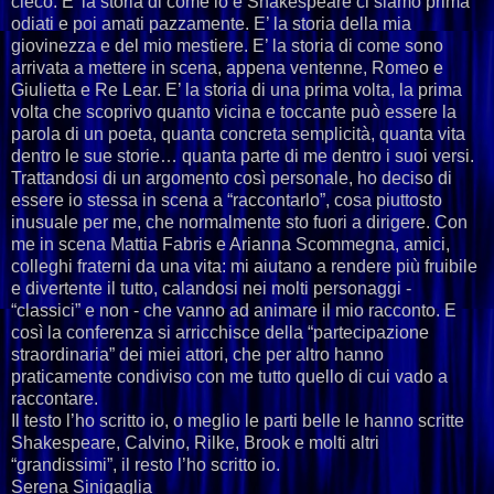
cieco. E’ la storia di come io e Shakespeare ci siamo prima
odiati e poi amati pazzamente. E’ la storia della mia
giovinezza e del mio mestiere. E’ la storia di come sono
arrivata a mettere in scena, appena ventenne, Romeo e
Giulietta e Re Lear. E’ la storia di una prima volta, la prima
volta che scoprivo quanto vicina e toccante può essere la
parola di un poeta, quanta concreta semplicità, quanta vita
dentro le sue storie… quanta parte di me dentro i suoi versi.
Trattandosi di un argomento così personale, ho deciso di
essere io stessa in scena a “raccontarlo”, cosa piuttosto
inusuale per me, che normalmente sto fuori a dirigere. Con
me in scena Mattia Fabris e Arianna Scommegna, amici,
colleghi fraterni da una vita: mi aiutano a rendere più fruibile
e divertente il tutto, calandosi nei molti personaggi -
“classici” e non - che vanno ad animare il mio racconto. E
così la conferenza si arricchisce della “partecipazione
straordinaria” dei miei attori, che per altro hanno
praticamente condiviso con me tutto quello di cui vado a
raccontare.
Il testo l’ho scritto io, o meglio le parti belle le hanno scritte
Shakespeare, Calvino, Rilke, Brook e molti altri
“grandissimi”, il resto l’ho scritto io.
Serena Sinigaglia