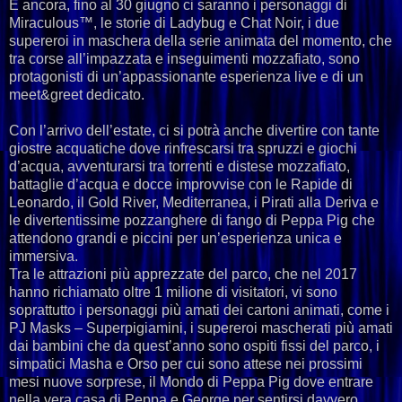
E ancora, fino al 30 giugno ci saranno i personaggi di
Miraculous™, le storie di Ladybug e Chat Noir, i due
supereroi in maschera della serie animata del momento, che
tra corse all’impazzata e inseguimenti mozzafiato, sono
protagonisti di un’appassionante esperienza live e di un
meet&greet dedicato.
Con l’arrivo dell’estate, ci si potrà anche divertire con tante
giostre acquatiche dove rinfrescarsi tra spruzzi e giochi
d’acqua, avventurarsi tra torrenti e distese mozzafiato,
battaglie d’acqua e docce improvvise con le Rapide di
Leonardo, il Gold River, Mediterranea, i Pirati alla Deriva e
le divertentissime pozzanghere di fango di Peppa Pig che
attendono grandi e piccini per un’esperienza unica e
immersiva.
Tra le attrazioni più apprezzate del parco, che nel 2017
hanno richiamato oltre 1 milione di visitatori, vi sono
soprattutto i personaggi più amati dei cartoni animati, come i
PJ Masks – Superpigiamini, i supereroi mascherati più amati
dai bambini che da quest’anno sono ospiti fissi del parco, i
simpatici Masha e Orso per cui sono attese nei prossimi
mesi nuove sorprese, il Mondo di Peppa Pig dove entrare
nella vera casa di Peppa e George per sentirsi davvero