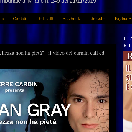
Tribunale di Milano n. 249 del 21/11/2019
fia
Contatti
Link utili
Facebook
Linkedin
Pagina F
IL
RI
lezza non ha pietà”_ il video del curtain call ed