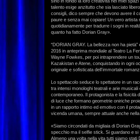
sino in fondo la loro creatività nei miei spazi 
talento esige anzitutto che sia lasciato libe
consigli, dico sempre che devono avere il c
paure e senza mai copiare! Un vero artista
quotidianamente per tradurre i sogni in real
quanto ha fatto Dorian Gray».
“DORIAN GRAY. La bellezza non ha pietà” è s
2016 in anteprima mondiale al Teatro La Fen
Wayne Fowkes, per poi intraprendere un tour 
Kazakistan e Atene, conquistando in ogni oc
originale e sofisticata dell'immortale roman
Lo spettacolo seduce lo spettatore in un rac
tra intensi monologhi teatrali e arie musicali 
contemporaneo. Il protagonista e la fisicità
di luce che formano geometrie oniriche proiett
in un rapporto intimo ed emotivo con il pro
vicenda umana, sempre attuale anche nella
«Siamo circondati da migliaia di Dorian Gray,
specchio ma il selfie stick. Si guardano e si
Almeno una volta nella vita tutti siamo stat