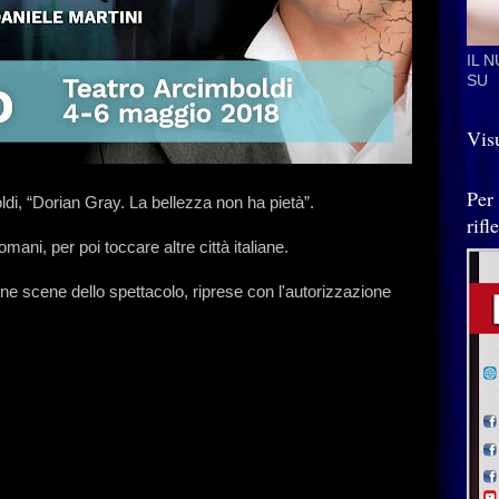
IL 
SU
Visu
Per
oldi, “Dorian Gray. La bellezza non ha pietà”.
rif
ani, per poi toccare altre città italiane.
cune scene dello spettacolo, riprese con l'autorizzazione