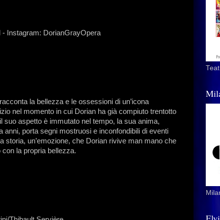
 - Instagram: DorianGrayOpera
Teat
Mil
cconta la bellezza e le ossessioni di un’icona
izio nel momento in cui Dorian ha già compiuto trentotto
l suo aspetto è immutato nel tempo, la sua anima,
a anni, porta segni mostruosi e inconfondibili di eventi
una storia, un’emozione, che Dorian rivive man mano che
o con la propria bellezza.
Mila
Elv
ini/Thibault Servière