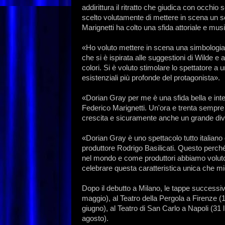
addirittura il ritratto che giudica con occhio
scelto volutamente di mettere in scena un s
Marignetti ha colto una sfida attoriale e mu
«Ho voluto mettere in scena una simbologia
che si è ispirata alle suggestioni di Wilde e 
colori. Si è voluto stimolare lo spettatore a
esistenziali più profonde del protagonista».
«Dorian Gray per me è una sfida bella e inte
Federico Marignetti. Un'ora e trenta sempre
crescita e sicuramente anche un grande div
«Dorian Gray è uno spettacolo tutto italiano g
produttore Rodrigo Basilicati. Questo perché v
nel mondo e come produttori abbiamo voluto l
celebrare questa caratteristica unica che mi
Dopo il debutto a Milano, le tappe successiv
maggio), al Teatro della Pergola a Firenze (1
giugno), al Teatro di San Carlo a Napoli (31 
agosto).