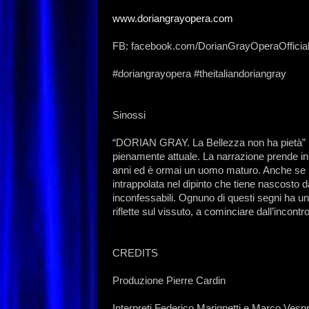
www.doriangrayopera.com
FB: facebook.com/DorianGrayOperaOfficial
#doriangrayopera #theitaliandoriangray
Sinossi
“DORIAN GRAY. La Bellezza non ha pietà” ra
pienamente attuale. La narrazione prende in
anni ed è ormai un uomo maturo. Anche se i
intrappolata nel dipinto che tiene nascosto d
inconfessabili. Ognuno di questi segni ha 
riflette sul vissuto, a cominciare dall’incontr
CREDITS
Produzione Pierre Cardin
Interpreti Federico Marignetti e Marco Vespr