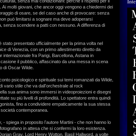
Int
culturali, senza mai condizionarli: perché il rispetto per il
ro. Ai molti giovani, che ancor oggi vengono a chiedermi dei
oraggio di osare, se del caso anche di provocare: senza
 non può limitarsi a sognare ma deve adoperarsi
tà, senza scendere a patti con nessuno. A differenza di
tato presentato ufficialmente per la prima volta nel
ice di Venezia, con un primo allestimento diretto da
internazionale fra Parigi, Barcellona, Astana in
casione il pubblico, affascinato da una messa in scena
zo di Oscar Wilde.
conto psicologico e spirituale sui temi romanzati da Wilde,
di vario stile che va dall'orchestrale al rock
 della sua anima sono immersi in videoproiezioni e disegni
ate su più livelli di profondità. Lo spettatore entra quindi
tagonista, fino a condividere empaticamente la sua stessa
 società contemporanea.
 - spiega in proposito l'autore Martini - che non hanno lo
 fotografano in attesa che si confermi la loro esistenza.
i Dorian Gray, Lord Henry Wotton, Basil Hallword, a volte