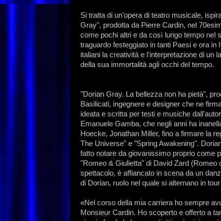
Si tratta di un'opera di teatro musicale, ispi
Gray", prodotta da Pierre Cardin, nel 70esim
come pochi altri e da così lungo tempo nel s
traguardo festeggiato in tanti Paesi e ora in It
italiani la creatività e l'interpretazione di un
della sua immortalità agli occhi del tempo.
"Dorian Gray. La bellezza non ha pietà", pr
Basilicati, ingegnere e designer che ne firma
ideata e scritta per testi e musiche dall'aut
Emanuele Gamba, che negli anni ha inanella
Hoecke, Jonathan Miller, fino a firmare la r
The Universe" e "Spring Awakening". Dorian 
fatto notare da giovanissimo proprio come p
"Romeo & Giulietta" di David Zard (Romeo d
spettacolo, è affiancato in scena da un da
di Dorian, ruolo nel quale si alternano in to
«Nel corso della mia carriera ho sempre avut
Monsieur Cardin. Ho scoperto e offerto a tanti