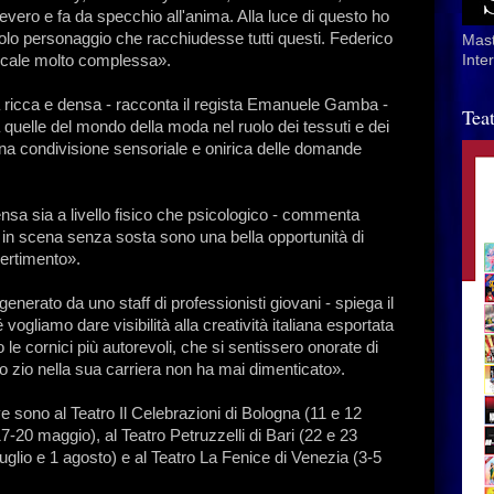
 severo e fa da specchio all'anima. Alla luce di questo ho
olo personaggio che racchiudesse tutti questi. Federico
Mast
sicale molto complessa».
Inte
 ricca e densa - racconta il regista Emanuele Gamba -
Tea
a quelle del mondo della moda nel ruolo dei tessuti e dei
 una condivisione sensoriale e onirica delle domande
nsa sia a livello fisico che psicologico - commenta
 in scena senza sosta sono una bella opportunità di
ertimento».
enerato da uno staff di professionisti giovani - spiega il
ogliamo dare visibilità alla creatività italiana esportata
e cornici più autorevoli, che si sentissero onorate di
o zio nella sua carriera non ha mai dimenticato».
e sono al Teatro Il Celebrazioni di Bologna (11 e 12
7-20 maggio), al Teatro Petruzzelli di Bari (22 e 23
luglio e 1 agosto) e al Teatro La Fenice di Venezia (3-5