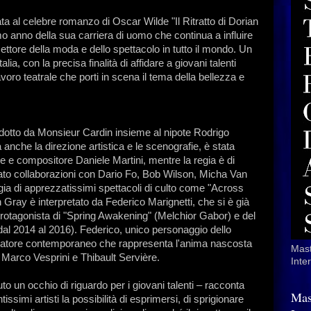
rata al celebre romanzo di Oscar Wilde "Il Ritratto di Dorian
o anno della sua carriera di uomo che continua a influire
ettore della moda e dello spettacolo in tutto il mondo. Un
alia, con la precisa finalità di affidare a giovani talenti
 lavoro teatrale che porti in scena il tema della bellezza e
odotto da Monsieur Cardin insieme al nipote Rodrigo
 anche la direzione artistica e le scenografie, è stata
ore e compositore Daniele Martini, mentre la regia è di
to collaborazioni con Dario Fo, Bob Wilson, Micha Van
egia di apprezzatissimi spettacoli di culto come "Across
Gray è interpretato da Federico Marignetti, che si è già
rotagonista di "Spring Awakening" (Melchior Gabor) e del
al 2014 al 2016). Federico, unico personaggio dello
nzatore contemporaneo che rappresenta l'anima nascosta
Mast
ur Marco Vesprini e Thibault Servière.
Inte
o un occhio di riguardo per i giovani talenti – racconta
Mas
ssimi artisti la possibilità di esprimersi, di sprigionare