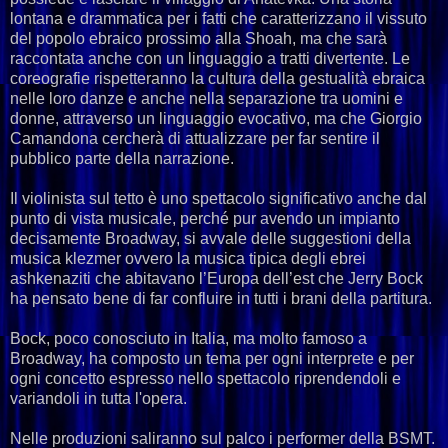
lontana e drammatica per i fatti che caratterizzano il vissuto
del popolo ebraico prossimo alla Shoah, ma che sarà
raccontata anche con un linguaggio a tratti divertente. Le
coreografie rispetteranno la cultura della gestualità ebraica
nelle loro danze e anche nella separazione tra uomini e
donne, attraverso un linguaggio evocativo, ma che Giorgio
Camandona cercherà di attualizzare per far sentire il
pubblico parte della narrazione.
Il violinista sul tetto è uno spettacolo significativo anche dal
punto di vista musicale, perché pur avendo un impianto
decisamente Broadway, si avvale delle suggestioni della
musica klezmer ovvero la musica tipica degli ebrei
ashkenaziti che abitavano l’Europa dell’est che Jerry Bock
ha pensato bene di far confluire in tutti i brani della partitura.
Bock, poco conosciuto in Italia, ma molto famoso a
Broadway, ha composto un tema per ogni interprete e per
ogni concetto espresso nello spettacolo riprendendoli e
variandoli in tutta l'opera.
Nelle produzioni saliranno sul palco i performer della BSMT.