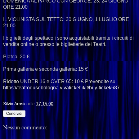
DOMENICA AL PARCO CON GEORGE: 23, 24 GIUGNO
ORE 21.00
IL VIOLINISTA SUL TETTO: 30 GIUGNO, 1 LUGLIO ORE
21.00
I biglietti degli spettacoli sono acquistabili tramite i circuiti di
vendita online o presso le biglietterie dei Teatri.
Platea: 20 €
Prima galleria e seconda galleria: 15 €
Ridotto UNDER 16 e OVER 65: 10 € Prevendite su:
https://teatrodusebologna.vivaticket.it/it/buy-ticket/687
Silvia Arosio
alle
17:15:00
Condividi
Nessun commento: