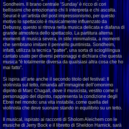
Sondheim. Il brano centrale ‘Sunday’ è ricco di cori
bellissimi che emozionano chi li interpreta e chi ascolta.
Seurat è un’artista del post impressionismo, per questo
motivo lo spettacolo è musicalmente influenzato da
Debussy, questo si ritrova nella musica delicata e diafana di
grande atmosfera dello spettacolo. La partitura alterna
momenti di musica severa, in stile minimalista, a momenti
che sembrano imitare il pennello puntinista. Sondheim,
infatti, utilizza la tecnica “patter”, una sorta di scioglilingua
cantato usato per diversi personaggi e dichiara che questa
musica “è totalmente diversa da qualsiasi altra cosa che ho
mai fatto”.
Si ispira all’arte anche il secondo titolo del festival: Il
violinista sul tetto, rimanda all’immagine dell’omonimo
dipinto di Marc Chagall, dove il musicista, vestito come il
personaggio del dipinto, rappresenta la condizione degli
Ebrei nel mondo: una vita instabile, come quella del
violinista che deve suonare stando in equilibrio su un tetto.
Il musical, ispirato ai racconti di Sholom Aleichem con le
musiche di Jerry Bock e il libretto di Sheldon Harnick, sarà