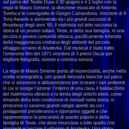
sul palco del Teatro Duse il 30 giugno e il 1 luglio con la
regia di Mauro Simone, la direzione musicale di Antonio
Torella e le coreografie di Giorgio Camandona. Vincitore di 9
Tony Awards e annoverato tra i più grandi successi di
Broadway degli anni ’60, Il violinista sul tetto racconta la
storia di un povero lattaio, Tevie, e della sua famiglia, in una
piccola e povera comunità ebraica, pacificamente tollerata
dalla maggioranza cristiana degli abitanti del piccolo
villaggio ucraino di Anatevka. Dal musical è stato tratto
l’omonimo film del 1971 vincitore di 3 premi Oscar per
migliore fotografia, sonoro e colonna sonora.
La regia di Mauro Simone punta all’essenzialità, anche nella
scelta scenografica, con grandi lenzuola bianche sul palco
che si alzeranno e abbasseranno per ricreare i vari ambienti
in cui si svolge l’azione: l’interno di una casa, il baldacchino
del matrimonio ebraico o la tenda degli antichi ebrei, come
rimando della loro condizione di nomadi nella storia; in
proscenio ci saranno grandi valigie aperte da cui i
protagonisti prenderanno e riporranno oggetti e che
rappresentano la precarietà di questo popolo e della
famiglia di Tevie, che deve rinunciare a tutto quello che
possiede e lasciare il villaggio di Anatevka. Una storia