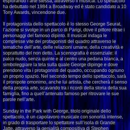
esplorando l’arte stessa, attraverso il musical. Lo spettacolo
ha debuttato nel 1984 a Broadway ed è stato candidato a 10
Tony Awards, vincendone due.
Il protagonista dello spettacolo è lo stesso George Seurat,
l’azione si svolge in un parco di Parigi, dove il pittore ritrae i
personaggi del famoso dipinto. Il musical indaga le
complesse vite dei protagonisti del quadro attraverso le
tematiche dell’arte, delle relazioni umane, della creatività e
soprattutto del non detto. La scenografia è essenziale: il
palco nudo, senza quinte e al centro una pedana bianca, a
simboleggiare la tela sulla quale George dipinge e dove
prendono vita i protagonisti del quadro, occupando ognuno
un proprio spazio. Nel secondo tempo dello spettacolo, sarà
il pronipote omonimo, anche lui artista, che cercherà il senso
della propria arte, scavando tra i ricordi della storia della sua
famiglia, fino a quell’antenato famoso per ritrovare le sue
parole nell’arte.
Sunday in the Park with George, titolo originale dello
spettacolo, è un capolavoro musicale con sonorità intense,
in grado di trasportare lo spettatore sull’isola di Grande
Jatte, attraverso la genialità compositiva di Stephen