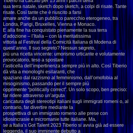
Tiberio ha calcato per 15 anni i palchi della
sua terra natale, sketch dopo sketch, a colpi di risate. Tante
risate. Così tante che è riuscito a farsi
amare anche da un pubblico parecchio eterogeneo, tra
Londra, Parigi, Bruxelles, Vienna e Monaco.
E alla fine ha conquistato pienamente la sua terra
d’adozione – l’Italia – con la meritatissima
vittoria al Festival della Comicità Italiana di Modena di
quest’anno. Il suo segreto?
Nessun segreto,
più una ricetta vincente: umorismo urticante e volutamente
provocatorio, teso a spostare
l’asticella dell’impertinenza sempre più in alto. Così Tiberio
dà vita a monologhi esilaranti, che
spaziano dal razzismo al femminismo, dall’omofobia al
misoginismo, passando per il sempre più
opprimente “politically correct”. Un solo scopo, ben preciso:
far ridere attraverso un’arguta
caricatura degli stereotipi italiani sugli immigrati romeni o, al
contrario, far divertire mediante la
prospettiva di un immigrato romeno alle prese con
idiosincrasie e micromanie tutte italiane. Ma,
se a Italia’s Got Talent 2023 Tiberio si avvia già ad essere
leggenda, il suo imminente debutto a