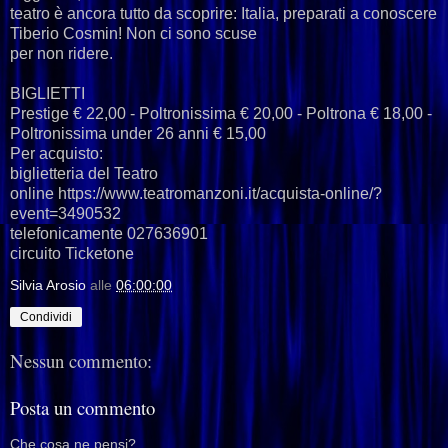
teatro è ancora tutto da scoprire: Italia, preparati a conoscere
Tiberio Cosmin! Non ci sono scuse
per non ridere.
BIGLIETTI
Prestige € 22,00 - Poltronissima € 20,00 - Poltrona € 18,00 -
Poltronissima under 26 anni € 15,00
Per acquisto:
biglietteria del Teatro
online https://www.teatromanzoni.it/acquista-online/?
event=3490532
telefonicamente 027636901
circuito Ticketone
Silvia Arosio
alle
06:00:00
Condividi
Nessun commento:
Posta un commento
Che cosa ne pensi?