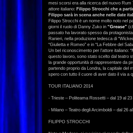
mesi scorsi era alla ricerca del nuovo Rum 
attore italiano:
Filippo Strocchi che a parti
Filippo sarà in scena anche nelle date ital
Filippo Strocchi è un nome molto noto nel pa
giorni il ruolo di Danny Zuko in
“Grease”
(ch
passato ha lavorato spesso da protagonista
Ranieri, nella produzione tedesca di “Wicked
“Giulietta e Romeo” e in “La Febbre del Sab
Un bel riconoscimento per l’attore italiano: 
questo lavoro, sono stato scelto dal teatro 
la grande opportunità di rappresentare da p
partendo proprio da Londra, la capitale del m
spero con tutto il cuore di aver dato il via a
TOUR ITALIANO 2014
- Trieste – Politeama Rossetti – dal 19 al 
- Milano – Teatro degli Arcimboldi – dal 26 
FILIPPO STROCCHI