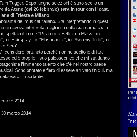
Tum Tugger. Dopo lunghe selezioni è stato scelto un
re da Atene (dal 26 febbraio) sarà in tour con il cast.
iane di Trieste e Milano.
norama del musical italiano. Sta interpretando in questi
e già aveva interpretato agli inizi della sua carriera). In
 in spettacoli come “Poveri ma Belli” con Massimo
”, in “Hairspray”, in “Flashdance”, in “Sweeny Todd”, in
ato Sera”.
“Mi considero fortunato perché non ho scelto io di fare
stesso ed è proprio il suo palcoscenico che mi sta dando
rotagonista l’immenso talento che c’è nel nostro paese
usical. Sono onorato e fiero di essere arrivato fin qui, ma
 qualcosa di importante.”
Per 
rifl
23 marzo 2014
Mas
al 30 marzo 2014
Inte