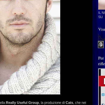
IL 
SU
Visu
9
Per
rif
ella
Really Useful Group
, la produzione di
Cats
, che nei