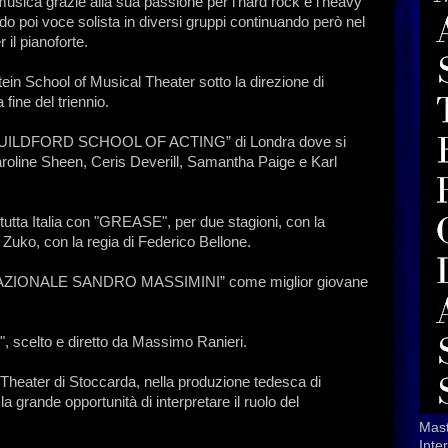
usica grazie alla sua passione per l’hard rock e l’heavy
do poi voce solista in diversi gruppi continuando però nel
 il pianoforte.
tein School of Musical Theater sotto la direzione di
fine del triennio.
la “GUILDFORD SCHOOL OF ACTING” di Londra dove si
Caroline Sheen, Ceris Deverill, Samantha Paige e Karl
 tutta Italia con "GREASE", per due stagioni, con la
Zuko, con la regia di Federico Bellone.
IO NAZIONALE SANDRO MASSIMINI” come miglior giovane
 scelto e diretto da Massimo Ranieri.
Theater di Stoccarda, nella produzione tedesca di
grande opportunità di interpretare il ruolo del
Mast
Inte