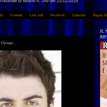
Tribunale di Milano n. 249 del 21/11/2019
fia
Contatti
Link utili
Facebook
Linkedin
Pagina F
IL
RI
l Group)