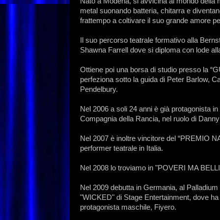
Nato a Modena, si avvicina al mondo della m
metal suonando batteria, chitarra e diventan
frattempo a coltivare il suo grande amore per
Il suo percorso teatrale formativo alla Berns
Shawna Farrell dove si diploma con lode alla 
Ottiene poi una borsa di studio presso 
perfeziona sotto la guida di Peter Barlow, 
Pendelbury.
Nel 2006 a soli 24 anni è già protagonista in
Compagnia della Rancia, nel ruolo di Danny 
Nel 2007 è inoltre vincitore del “PREM
performer teatrale in Italia.
Nel 2008 lo troviamo in "POVERI MA BELLI",
Nel 2009 debutta in Germania, al Palladium 
"WICKED" di Stage Entertainment, dove ha la 
protagonista maschile, Fiyero.