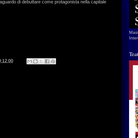
raguardo di debuttare come protagonista nella capitale
Mast
Inte
Tea
9:12:00