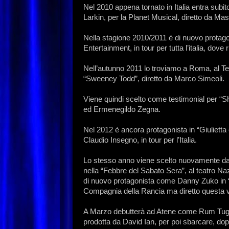
Nel 2010 appena tornato in Italia entra subit
Larkin, per la Planet Musical, diretto da 
Nella stagione 2010/2011 è di nuovo prota
Entertainment, in tour per tutta l’italia, dove 
Nell’autunno 2011 lo troviamo a Roma, al Te
“Sweeney Todd”, diretto da Marco Simeoli.
Viene quindi scelto come testimonial per “Shoo
ed Ermenegildo Zegna.
Nel 2012 è ancora protagonista in “Giulietta
Claudio Insegno, in tour per l’Italia.
Lo stesso anno viene scelto nuovamente da S
nella “Febbre del Sabato Sera”, al teatro Na
di nuovo protagonista come Danny Zuko in “
Compagnia della Rancia ma diretto questa v
A Marzo debutterà ad Atene come Rum Tug Tu
prodotta da David Ian, per poi sbarcare, dopo 