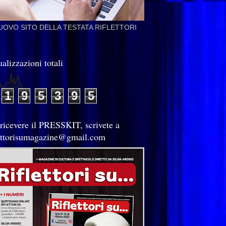
NUOVO SITO DELLA TESTATA RIFLETTORI
alizzazioni totali
1
9
5
3
9
5
 ricevere il PRESSKIT, scrivete a
lettorisumagazine@gmail.com