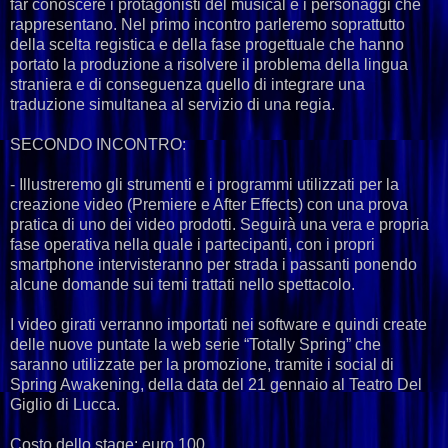
far conoscere i protagonisti del musical e i personaggi che
rappresentano. Nel primo incontro parleremo soprattutto
della scelta registica e della fase progettuale che hanno
portato la produzione a risolvere il problema della lingua
straniera e di conseguenza quello di integrare una
traduzione simultanea al servizio di una regia.
SECONDO INCONTRO:
- Illustreremo gli strumenti e i programmi utilizzati per la
creazione video (Premiere e After Effects) con una prova
pratica di uno dei video prodotti. Seguirà una vera e propria
fase operativa nella quale i partecipanti, con i propri
smartphone intervisteranno per strada i passanti ponendo
alcune domande sui temi trattati nello spettacolo.
I video girati verranno importati nei software e quindi create
delle nuove puntate la web serie “Totally Spring” che
saranno utilizzate per la promozione, tramite i social di
Spring Awakening, della data del 21 gennaio al Teatro Del
Giglio di Lucca.
Costo dello stage: euro 100.