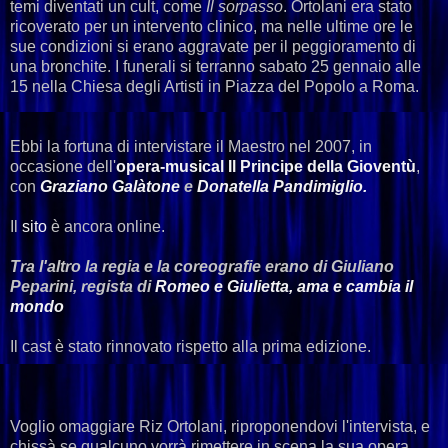
temi diventati un cult, come
Il sorpasso
. Ortolani era stato
ricoverato per un intervento clinico, ma nelle ultime ore le
sue condizioni si erano aggravate per il peggioramento di
una bronchite. I funerali si terranno sabato 25 gennaio alle
15 nella Chiesa degli Artisti in Piazza del Popolo a Roma.
Ebbi la fortuna di intervistare il Maestro nel 2007, in
occasione dell'
opera-musical Il Principe della Gioventù
,
con
Graziano Galàtone
e
Donatella Pandimiglio.
Il
sito
è ancora online.
Tra l'altro la regia e la coreografie erano di Giuliano
Peparini, regista di
Romeo e Giulietta, ama e cambia il
mondo
Il cast è stato rinnovato rispetto alla prima edizione.
Voglio omaggiare Riz Ortolani, riproponendovi l'intervista, e
chissà se qualcuno vorrà rimettere in scena la sua opera