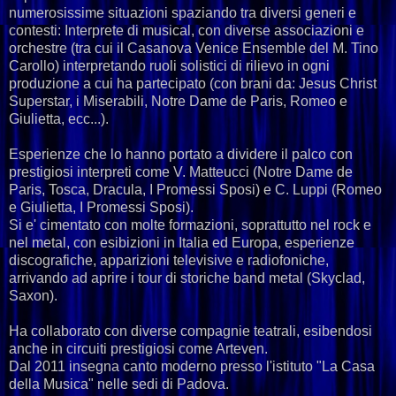
numerosissime situazioni spaziando tra diversi generi e
contesti: Interprete di musical, con diverse associazioni e
orchestre (tra cui il Casanova Venice Ensemble del M. Tino
Carollo) interpretando ruoli solistici di rilievo in ogni
produzione a cui ha partecipato (con brani da: Jesus Christ
Superstar, i Miserabili, Notre Dame de Paris, Romeo e
Giulietta, ecc...).
Esperienze che lo hanno portato a dividere il palco con
prestigiosi interpreti come V. Matteucci (Notre Dame de
Paris, Tosca, Dracula, I Promessi Sposi) e C. Luppi (Romeo
e Giulietta, I Promessi Sposi).
Si e' cimentato con molte formazioni, soprattutto nel rock e
nel metal, con esibizioni in Italia ed Europa, esperienze
discografiche, apparizioni televisive e radiofoniche,
arrivando ad aprire i tour di storiche band metal (Skyclad,
Saxon).
Ha collaborato con diverse compagnie teatrali, esibendosi
anche in circuiti prestigiosi come Arteven.
Dal 2011 insegna canto moderno presso l'istituto "La Casa
della Musica" nelle sedi di Padova.