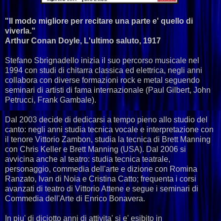
"Il modo migliore per recitare una parte e' quello di
viverla."
Arthur Conan Doyle, L'ultimo saluto, 1917
Stefano Sbrignadello inizia il suo percorso musicale nel
1994 con studi di chitarra classica ed elettrica, negli anni
collabora con diverse formazioni rock e metal seguendo
seminari di artisti di fama internazionale (Paul Gilbert, John
Petrucci, Frank Gambale).
Dal 2003 decide di dedicarsi a tempo pieno allo studio del
canto: negli anni studia tecnica vocale e interpretazione con
il tenore Vittorio Zambon, studia la tecnica di Brett Manning
con Chris Keller e Brett Manning (USA). Dal 2006 si
avvicina anche al teatro: studia tecnica teatrale,
personaggio, commedia dell'arte e dizione con Romina
Ranzato, Ivan di Noia e Cristina Catto; frequenta i corsi
avanzati di teatro di Vittorio Attene e segue i seminari di
Commedia dell'Arte di Enrico Bonavera.
In piu' di diciotto anni di attivita' si e' esibito in