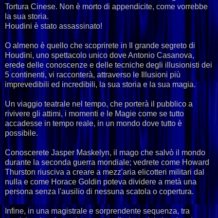
Tortura Cinese. Non è morto di appendicite, come vorrebbe
la sua storia.
Houdini è stato assassinato!
O almeno è quello che scoprirete in Il grande segreto di
Houdini, uno spettacolo unico dove Antonio Casanova,
erede delle conoscenze e delle tecniche degli illusionisti dei
5 continenti, vi racconterà, attraverso le Illusioni più
imprevedibili ed incredibili, la sua storia e la sua magia.
Un viaggio teatrale nel tempo, che porterà il pubblico a
rivivere gli attimi, i momenti e le Magie come se tutto
accadesse in tempo reale, in un mondo dove tutto è
possibile.
Conoscerete Jasper Maskelyn, il mago che salvò il mondo
durante la seconda guerra mondiale; vedrete come Howard
Thurston riusciva a creare a mezz'aria elicotteri militari dal
nulla e come Horace Goldin poteva dividere a metà una
persona senza l'ausilio di nessuna scatola o copertura.
Infine, in una magistrale e sorprendente sequenza, tra