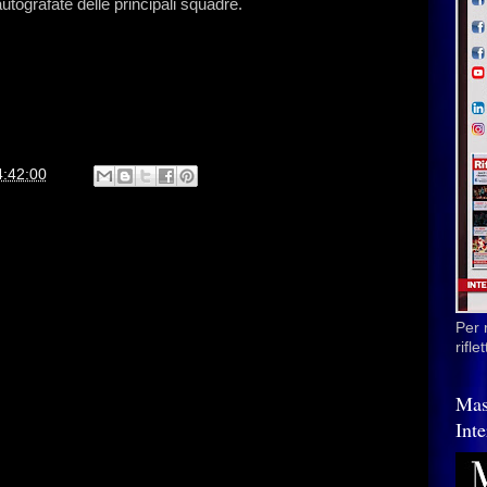
 autografate delle principali squadre.
4:42:00
Per 
rifl
Mas
Inte