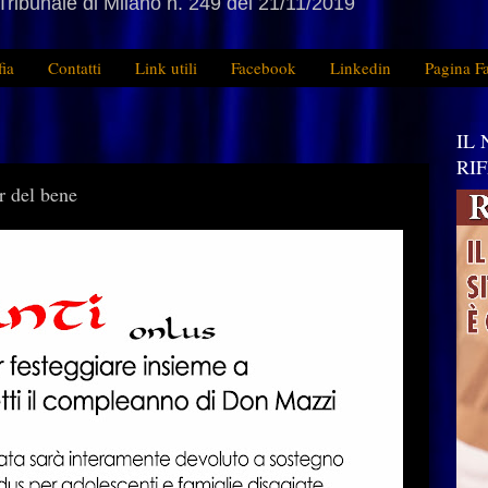
Tribunale di Milano n. 249 del 21/11/2019
fia
Contatti
Link utili
Facebook
Linkedin
Pagina F
IL
RI
 del bene