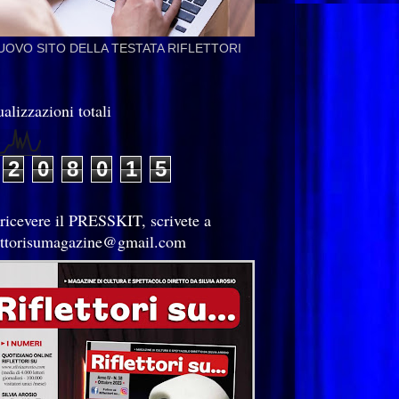
NUOVO SITO DELLA TESTATA RIFLETTORI
alizzazioni totali
2
0
8
0
1
5
 ricevere il PRESSKIT, scrivete a
lettorisumagazine@gmail.com