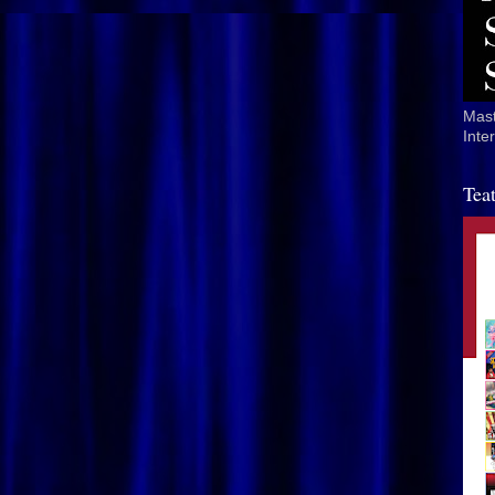
Mast
Inte
Tea