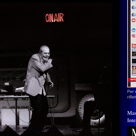
Per 
rifl
Mas
Inte