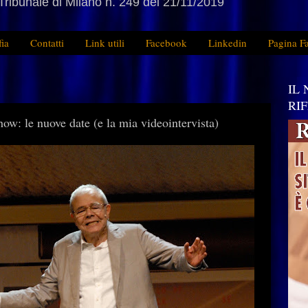
Tribunale di Milano n. 249 del 21/11/2019
fia
Contatti
Link utili
Facebook
Linkedin
Pagina F
IL
RI
how: le nuove date (e la mia videointervista)