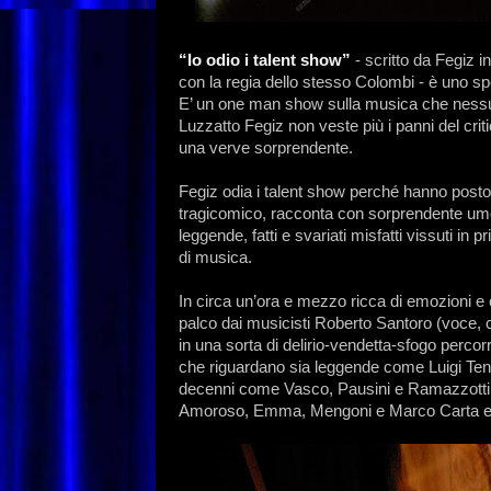
“Io odio i talent show”
- scritto da Fegiz 
con la regia dello stesso Colombi - è uno spe
E’ un one man show sulla musica che nessun
Luzzatto Fegiz non veste più i panni del critic
una verve sorprendente.
Fegiz odia i talent show perché hanno posto f
tragicomico, racconta con sorprendente umo
leggende, fatti e svariati misfatti vissuti in 
di musica.
In circa un’ora e mezzo ricca di emozioni e
palco dai musicisti Roberto Santoro (voce, c
in una sorta di delirio-vendetta-sfogo percorr
che riguardano sia leggende come Luigi Tenco 
decenni come Vasco, Pausini e Ramazzotti, f
Amoroso, Emma, Mengoni e Marco Carta e il