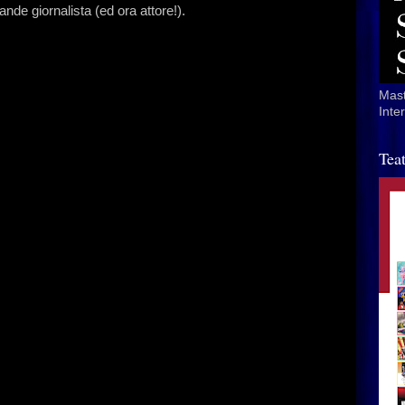
ande giornalista (ed ora attore!).
Mast
Inte
Tea