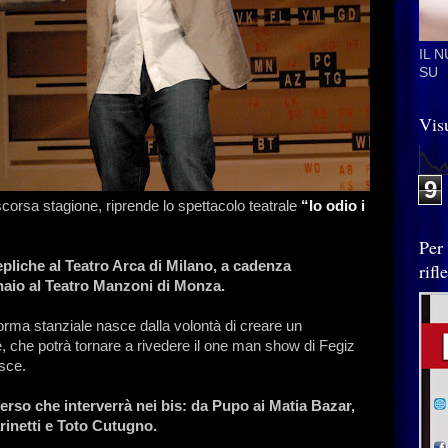
IL 
SU
Visu
9
scorsa stagione, riprende lo spettacolo teatrale
“Io odio i
Per
pliche al Teatro Arca di Milano, a cadenza
rif
naio al Teatro Manzoni di Monza.
forma stanziale nasce dalla volontà di creare un
, che potrà tornare a rivedere il one man show di Fegiz
sce.
verso che interverrà nei bis: da Pupo ai Matia Bazar,
arinetti e Toto Cutugno.