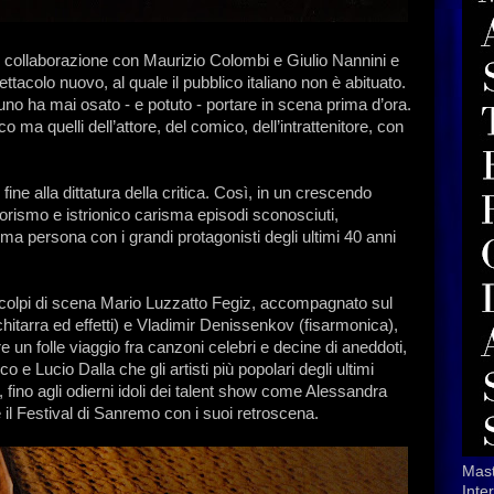
in collaborazione con Maurizio Colombi e Giulio Nannini e
ttacolo nuovo, al quale il pubblico italiano non è abituato.
o ha mai osato - e potuto - portare in scena prima d’ora.
o ma quelli dell’attore, del comico, dell’intrattenitore, con
ine alla dittatura della critica. Così, in un crescendo
rismo e istrionico carisma episodi sconosciuti,
prima persona con i grandi protagonisti degli ultimi 40 anni
 colpi di scena Mario Luzzatto Fegiz, accompagnato sul
hitarra ed effetti) e Vladimir Denissenkov (fisarmonica),
e un folle viaggio fra canzoni celebri e decine di aneddoti,
e Lucio Dalla che gli artisti più popolari degli ultimi
ino agli odierni idoli dei talent show come Alessandra
 Festival di Sanremo con i suoi retroscena.
Mast
Inte