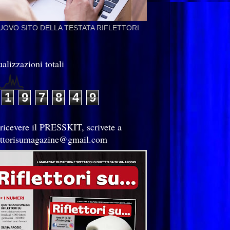
NUOVO SITO DELLA TESTATA RIFLETTORI
alizzazioni totali
1
9
7
8
4
9
 ricevere il PRESSKIT, scrivete a
lettorisumagazine@gmail.com