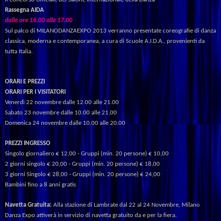
Rassegna AIDA
dalle
ore
16.00
alle
17.00
Sul
palco
di
MILANODANZAEXPO
2013
verranno
presentate
coreografie
di
danza
classica,
moderna
e
contemporanea,
a
cura
di
Scuole
A.I.D.A.,
provenienti
da
tutta
Italia.
ORARI E PREZZI
ORARI PER I VISITATORI
Venerdì 22 novembre dalle 12.00 alle 21.00
Sabato 23 novembre dalle 10.00 alle 21.00
Domenica 24 novembre dalle 10.00 alle 20.00
PREZZI INGRESSO
Singolo giornaliero € 12,00 - Gruppi (min. 20 persone) € 10,00
2 giorni singolo € 20,00 - Gruppi (min. 20 persone) € 18,00
3 giorni Singolo € 28,00 - Gruppi (min. 20 persone) € 24,00
Bambini fino a 8 anni gratis
Navetta
Gratuita:
Alla
stazione
di
Lambrat
e
dal
22
al
24
Novembre,
Milano
Danza
Expo
attiverà
in
servizio
di
navetta
gratuito
da
e
per
la
fiera.