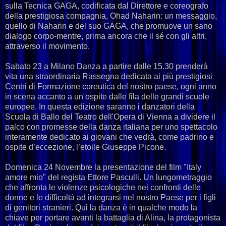
sulla Tecnica GAGA, codificata dal Direttore e coreografo
della prestigiosa compagnia, Ohad Naharin: un messaggio,
quello di Naharin e del suo GAGA, che promuove un sano
dialogo corpo-mentre, prima ancora che il sé con gli altri,
attraverso il movimento.
Sabato 23 a Milano Danza a partire dalle 15.30 prenderà
vita una straordinaria Rassegna dedicata ai più prestigiosi
Centri di Formazione coreutica del nostro paese, ogni anno
in scena accanto a un ospite dalle fila delle grandi scuole
europee. In questa edizione saranno i danzatori della
Scuola di Ballo del Teatro dell'Opera di Vienna a dividere il
palco con promesse della danza italiana per uno spettacolo
interamente dedicato ai giovani che vedrà, come padrino e
ospite d’eccezione, l’etoile Giuseppe Picone.
Domenica 24 Novembre la presentazione del film "Italy
amore mio" del regista Ettore Pasculli. Un lungometraggio
che affronta le violenze psicologiche nei confronti delle
donne e le difficoltà ad integrarsi nel nostro Paese per i figli
di genitori stranieri. Qui la danza è in qualche modo la
chiave per portare avanti la battaglia di Alina, la protagonista