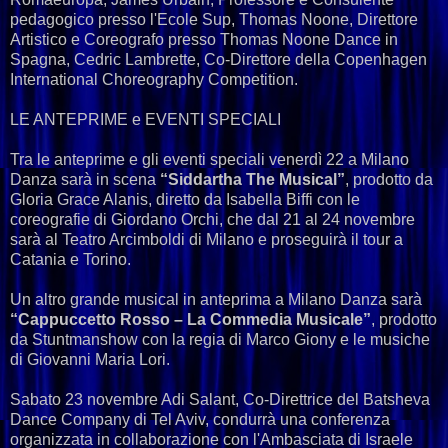
pedagogico presso l'Ecole Sup, Thomas Noone, Direttore
Artistico e Coreografo presso Thomas Noone Dance in
Spagna, Cedric Lambrette, Co-Direttore della Copenhagen
International Choreography Competition.
LE ANTEPRIME e EVENTI SPECIALI
Tra le anteprime e gli eventi speciali venerdì 22 a Milano
Danza sarà in scena
“Siddartha The Musical”
, prodotto da
Gloria Grace Alanis, diretto da Isabella Biffi con le
coreografie di Giordano Orchi, che dal 21 al 24 novembre
sarà al Teatro Arcimboldi di Milano e proseguirà il tour a
Catania e Torino.
Un altro grande musical in anteprima a Milano Danza sarà
“Cappuccetto Rosso – La Commedia Musicale”
, prodotto
da Stuntmanshow con la regia di Marco Giony e le musiche
di Giovanni Maria Lori.
Sabato 23 novembre Adi Salant, Co-Direttrice del Batsheva
Dance Company di Tel Aviv, condurrà una conferenza
organizzata in collaborazione con l'Ambasciata di Israele