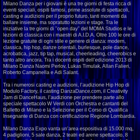
Milano Danza per i giovani è una tre giorni di festa ricca di
eventi speciali, ospiti famosi, prime assolute di spettacoli,
casting e audizioni per il proprio futuro, tanti momenti da
ballare insieme, ma sopratutto lezioni e stage. Tra le
iniziative la tre giorni di "open day" del MOMA Studios e le
lezioni di classica con i maestri di A.I.D.A. Oltre 100 le ore di
lezione gratuite di ogni stile e genere di danza: modern,
classica, hip hop, danze orientali, burlesque, pole dance,
acrobatica, jazz, tip tap, musical, cheerleading, cheerobics e
tanto altro ancora. Tra i docenti ospiti dell’edizione 2013 di
Milano Danza Naomi Perlov, Lukas Timulak, Allan Falieri,
Roberto Campanella e Adi Salant.
Tra i numerosi casting e audizioni, l’audizione Hip Hop di
Modulo Factory, il casting DanzaDance.com, il Creativity
Jam di DanceHaus, l’audizione per prendere parte allo
speciale spettacolo W Verdi con Orchestra e cantanti del
Balletto di Milano e la Selezione per il Corso di Qualifica
Insegnante di Danza con certificazione Regione Lombardia.
Milano Danza Expo vanta un’area espositiva di 15.000 mq,
4 padiglioni, 5 sale danza, 2 teatri ed arene spettacolo, 8