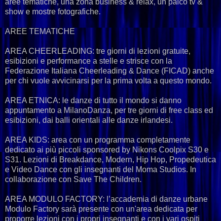
aree tematiche, una zona business & relax, un palco tv &
show e mostre fotografiche.
AREE TEMATICHE
AREA CHEERLEADING: tre giorni di lezioni gratuite,
esibizioni e performance a stelle e strisce con la
Federazione Italiana Cheerleading & Dance (FICAD) anche
per chi vuole avvicinarsi per la prima volta a questo mondo.
AREA ETNICA: le danze di tutto il mondo si danno
appuntamento a MilanoDanza, per tre giorni di free class ed
esibizioni, dai balli orientali alle danze irlandesi.
AREA KIDS: area con un programma completamente
dedicato ai più piccoli sponsored by Nikons Coolpix S30 e
S31. Lezioni di Breakdance, Modern, Hip Hop, Propedeutica
e Video Dance con gli insegnanti del Moma Studios. In
collaborazione con Save The Children.
AREA MODULO FACTORY: l’accademia di danze urbane
Modulo Factory sarà presente con un'area dedicata per
proporre lezioni con i propri insegnanti e con i vari ospiti