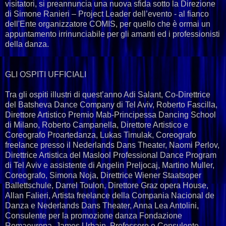
visitatori, si preannuncia una nuova sfida sotto la Direzione
di Simone Ranieri – Project Leader dell’evento - al fianco
dell'Ente organizzatore COMIS, per quello che è ormai un
appuntamento irrinunciabile per gli amanti ed i professionisti
della danza.
GLI OSPITI UFFICIALI
Tra gli ospiti illustri di quest’anno Adi Salant, Co-Direttrice
del Batsheva Dance Company di Tel Aviv, Roberto Fascilla,
Direttore Artistico Premio Mab-Principessa Dancing School
di Milano, Roberto Campanella, Direttore Artistico e
Coreografo Proartedanza, Lukas Timulak, Coreografo
freelance presso il Nederlands Dans Theater, Naomi Perlov,
Direttrice Artistica del Maslool Professional Dance Program
di Tel Aviv e assistente di Angelin Preljocaj, Martino Muller,
Coreografo, Simona Noja, Direttrice Wiener Staatsoper
Ballettschule, Darrel Toulon, Direttore Graz opera House,
Allan Falieri, Artista freelance della Compania Nacional de
Danza e Nederlands Dans Theater, Anna Lea Antolini,
Consulente per la promozione danza Fondazione
Romaeuropa, James Urbain, Professore e Consulente