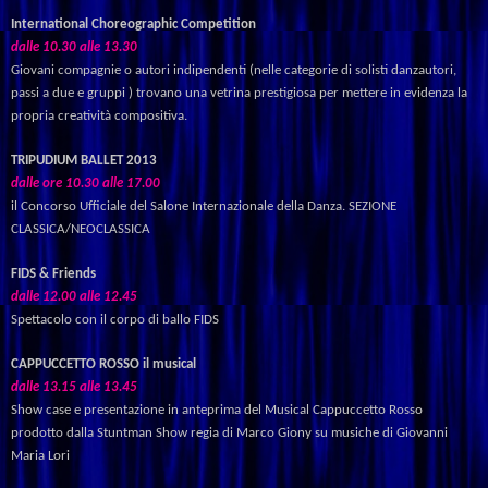
International Choreographic Competition
dalle 10.30 alle 13.30
Giovani compagnie o autori indipendenti (nelle categorie di solisti danzautori,
passi a due e gruppi ) trovano una vetrina prestigiosa per mettere in evidenza la
propria creatività compositiva.
TRIPUDIUM BALLET 2013
dalle
ore
10.30
alle
17.00
il
Concorso
Ufficiale
del
Salone
Internazionale
della
Danza.
SEZIONE
CLASSICA/NEOCLASSICA
FIDS
&
Friends
dalle
12.00
alle
12.45
Spettacolo con il corpo di ballo FIDS
CAPPUCCETTO ROSSO il musical
dalle
13.15
alle
13.45
Show
case
e
presentazione
in
anteprima
del
Musical
Cappuccetto
Rosso
prodotto
dalla
Stuntman
Show
regia
di
Marco
Giony
su
musiche
di
Giovanni
Maria
Lori