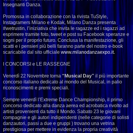
Insegnanti Danza.
Promossa in collaborazione con la rivista TuStyle,
Instagramers Milano e Kodak, Milano Danza presenta
#wetrustin, l’iniziativa che invita le ragazze ed i ragazzi ad
esprimere tramite foto, tweet e post su Facebook speranze e
sogni per il proprio futuro. Conclusa la manifestazione, gli
scatti e i pensieri più belli faranno parte del nostro e-book
scaricabile dal sito ufficiale
www.milanodanzaexpo.it.
I CONCORSI e LE RASSEGNE
Venerdì 22 Novembre torna
“Musical Day”
il più importante
concorso italiano dedicato al mondo del Musical, in palio
riconoscimenti e premi speciali.
Sempre venerdì l’Extreme Dance Championship, il primo
concorso dedicato alla danza aerea ed acrobatica rivolto ad
artisti provenienti da tutto il Mondo. Sabato 23 le giovani
compagnie e gli autori indipendenti (nelle categorie di solisti
danzautori, passi a due e gruppi ) trovano una vetrina
prestigiosa per mettere in evidenza la propria creatività