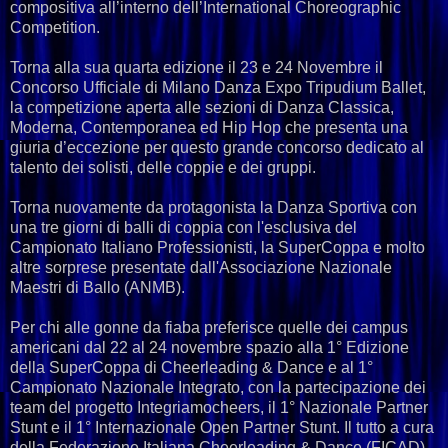
compositiva all’interno dell’International Choreographic
Competition.
Torna alla sua quarta edizione il 23 e 24 Novembre il
Concorso Ufficiale di Milano Danza Expo Tripudium Ballet,
la competizione aperta alle sezioni di Danza Classica,
Moderna, Contemporanea ed Hip Hop che presenta una
giuria d’eccezione per questo grande concorso dedicato al
talento dei solisti, delle coppie e dei gruppi.
Torna nuovamente da protagonista la Danza Sportiva con
una tre giorni di balli di coppia con l'esclusiva del
Campionato Italiano Professionisti, la SuperCoppa e molto
altre sorprese presentate dall'Associazione Nazionale
Maestri di Ballo (ANMB).
Per chi alle gonne da fiaba preferisce quelle dei campus
americani dal 22 al 24 novembre spazio alla 1° Edizione
della SuperCoppa di Cheerleading & Dance e al 1°
Campionato Nazionale Integrato, con la partecipazione dei
team del progetto Integriamocheers, il 1° Nazionale Partner
Stunt e il 1° Internazionale Open Partner Stunt. Il tutto a cura
della Federazione Italiana Cheerleading & Dance (FICAD).