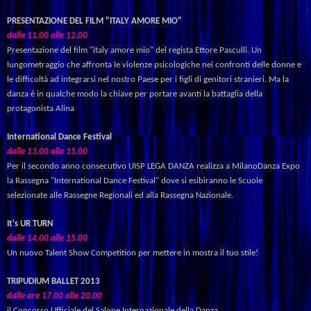
PRESENTAZIONE DEL FILM "ITALY AMORE MIO"
dalle
11.00
alle
12.00
Presentazione del film "italy amore mio" del regista Ettore Pasculli. Un
lungometraggio che affronta le violenze psicologiche nei confronti delle donne e
le difficoltà ad integrarsi nel nostro Paese per i figli di genitori stranieri. Ma la
danza è in qualche modo la chiave per portare avanti la battaglia della
protagonista Alina
International Dance Festival
dalle
13.00
alle
15.00
Per
il
secondo
anno
consecutivo
UISP
LEGA
DANZA
realizza
a
MilanoDanza
Expo
la
Rassegna
"International
Dance
Festival"
dove
si
esibiranno
le
Scuole
selezionate
alle
Rassegne
Regionali
ed
alla
Rassegna
Nazionale.
It's UR TURN
dalle
14.00
alle
15.00
Un nuovo Talent Show Competition per mettere in mostra il tuo stile!
TRIPUDIUM BALLET 2013
dalle
ore
17.00
alle
20.00
il Concorso Ufficiale del Salone Internazionale della Danza