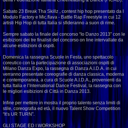
Sabato 23 Break Tha Skillz , contest hip hop presentato da I
Modulo Factory e Mic.flava - Battle Rap Freestyle in cui 12
artisti Hip Hop di tutta Italia si sfideranno a suon di rime.
Sempre sabato la finale del concorso “Io Danzo 2013” con le
esibizioni dei tre finalisti del concorso on line intervallate da
alcune esibizioni di ospiti.
Domenica la rassegna Scuole in Festa, uno spettacolo
coreutico con la partecipazione di associazioni ospiti di
Milano Danza Expo, la rassegna di Danza A.I.D.A. in cui
verranno presentate coreografie di danza classica, moderna
e contemporanea, a cura di Scuole A.I.D.A., provenienti da
tutta Italia e l’International Dance Festival, la rassegna con
le migliori esibizioni di Città in Danza 2013.
Infine per mettere in mostra il proprio talento senza limiti di
stile, coreografia ed età, il nuovo Talent Show Competition
“It's UR TURN”.
GLI STAGE ED I WORKSHOP