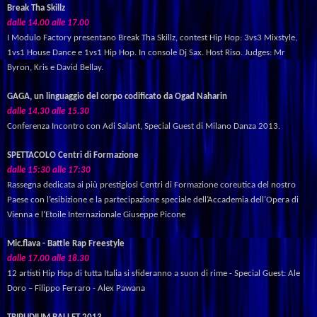
Break Tha Skillz
dalle
14.00
alle
17.00
I
Modulo
Factory
presentano
Break
Tha
Skillz,
contest
Hip
Hop:
3vs3
Mixstyle,
1vs1
House
Dance
e
1vs1
Hip
Hop.
In
console
Dj
Sax.
Host
Riso.
Judges:
Mr
Byron,
Kris
e
David
Bellay.
GAGA, un linguaggio del corpo codificato da Ogad Naharin
dalle
14.30
alle
15.30
Conferenza Incontro con Adi Salant, Special Guest di Milano Danza 2013.
SPETTACOLO Centri di Formazione
dalle 15:30 alle 17:30
Rassegna
dedicata
ai
più
prestigiosi
Centri
di
Formazione
coreutica
del
nostro
Paese
con
l
’
esibizione
e
la
partecipazione
speciale
dell
’
Accademia
dell
’
Opera
di
Vienna
e
l
’
Etoile
Internazionale
Giuseppe
Picone
Mic.flava - Battle Rap Freestyle
dalle
17.00
alle
18.30
12 artisti Hip Hop di tutta Italia si sfideranno a suon di rime - Special Guest: Ale
Doro – Filippo Ferraro - Alex Pawana