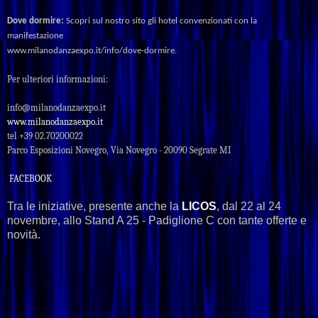
Dove
dormire:
Scopri
sul
nostro
sito
gli
hotel
convenzionati
con
la
manifestazione
www.milanodanzaexpo.it/info/dove-dormire
.
Per
ulteriori
informazioni:
info@milanodanzaexpo.it
www.milanodanzaexpo.it
tel +39 02.70200022
Parco
Esp
osizioni
Novegro,
Via
Novegro
-
20090
Segrate
MI
FACEBOOK
Tra le iniziative, presente anche la
LICOS
, dal 22 al 24
novembre, allo Stand A 25 - Padiglione C con tante offerte e
novità.