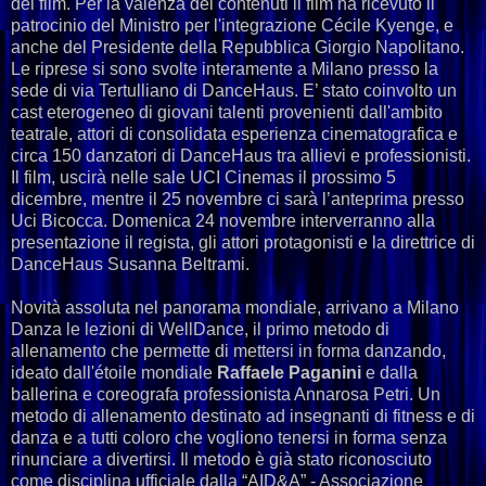
del film. Per la valenza dei contenuti il film ha ricevuto il
patrocinio del Ministro per l'integrazione Cécile Kyenge, e
anche del Presidente della Repubblica Giorgio Napolitano.
Le riprese si sono svolte interamente a Milano presso la
sede di via Tertulliano di DanceHaus. E’ stato coinvolto un
cast eterogeneo di giovani talenti provenienti dall'ambito
teatrale, attori di consolidata esperienza cinematografica e
circa 150 danzatori di DanceHaus tra allievi e professionisti.
Il film, uscirà nelle sale UCI Cinemas il prossimo 5
dicembre, mentre il 25 novembre ci sarà l’anteprima presso
Uci Bicocca. Domenica 24 novembre interverranno alla
presentazione il regista, gli attori protagonisti e la direttrice di
DanceHaus Susanna Beltrami.
Novità assoluta nel panorama mondiale, arrivano a Milano
Danza le lezioni di WellDance, il primo metodo di
allenamento che permette di mettersi in forma danzando,
ideato dall'étoile mondiale
Raffaele Paganini
e dalla
ballerina e coreografa professionista Annarosa Petri. Un
metodo di allenamento destinato ad insegnanti di fitness e di
danza e a tutti coloro che vogliono tenersi in forma senza
rinunciare a divertirsi. Il metodo è già stato riconosciuto
come disciplina ufficiale dalla “AID&A” - Associazione