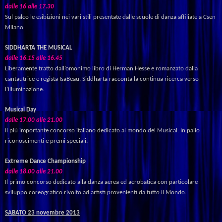
dalle 16 alle 17.30
Sul palco le esibizioni nei vari stili presentate dalle scuole di danza affiliate a Csen
Milano
SIDDHARTA THE MUSICAL
dalle
16.15
alle
16.45
Liberamente
tratto
dall
’
omonimo
libro
di
Herman
Hesse
e
romanzato
dalla
cantautrice
e
regista
IsaBeau,
Siddharta
racconta
la
continua
ricerca
verso
l
’
illuminazione.
Musical Day
dalle
17.00
alle
21.00
Il
più
importante
concorso
italiano
dedicato
al
mondo
del
Musical.
In
palio
riconoscimenti
e
premi
speciali.
Extreme Dance Championship
dalle
18.00
alle
21.00
Il
primo
concorso
dedicato
alla
danza
aerea
ed
acrobatica
con
particolare
sviluppo
coreografico
rivolto
ad
artisti
provenienti
da
tutto
il
Mondo.
SABATO 23 novembre 2013