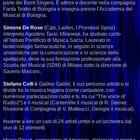
parte dei Bsmt Singers. È attrice e docente nella compagnia
Fanta Teatro di Bologna e insegna presso l’Accademia del
Musical di Bologna.
Simone De Rose
(Cats, Ladies, I Promessi Sposi)
interpreta Agostino Tassi. Milanese, ha studiato canto
all’Istituto Pontificio di Musica Sacra. Laureato in
biotecnologie farmaceutiche, in seguito in scienze
umanistiche per la comunicazione e in scienze dello
spettacolo, deve la sua formazione professionale alla
Scuola del Musical (SDM) di Milano sotto la direzione di
Saverio Marconi.
Stefano Colli
è
Galileo Galilei. Il suo percorso artistico si
divide tra la musica leggera (come cantautore, con
numerose partecipazioni radio e tv, tra cui “The voice of
Radio2”) e il musical (Canterville il musical di R. Steiner,
Riunione di Compagnia di V. Matteucci, Georgie il musical).
Insieme a loro un cast di 24 artisti umbri e un’orchestra dal
vivo di 12 elementi.