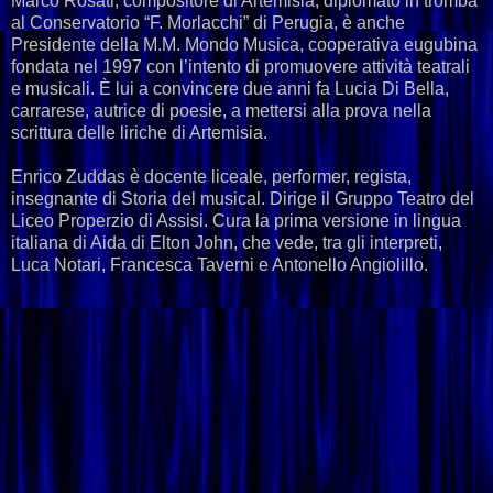
Marco Rosati, compositore di Artemisia, diplomato in tromba
al Conservatorio “F. Morlacchi” di Perugia, è anche
Presidente della M.M. Mondo Musica, cooperativa eugubina
fondata nel 1997 con l’intento di promuovere attività teatrali
e musicali. È lui a convincere due anni fa Lucia Di Bella,
carrarese, autrice di poesie, a mettersi alla prova nella
scrittura delle liriche di Artemisia.
Enrico Zuddas è docente liceale, performer, regista,
insegnante di Storia del musical. Dirige il Gruppo Teatro del
Liceo Properzio di Assisi. Cura la prima versione in lingua
italiana di Aida di Elton John, che vede, tra gli interpreti,
Luca Notari, Francesca Taverni e Antonello Angiolillo.