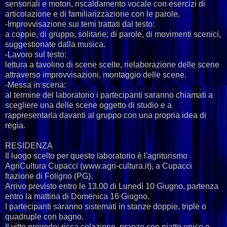
sensoriali e motori, riscaldamento vocale con esercizi di
articolazione e di familiarizzazione con le parole.
-Improvvisazione sui temi trattati dal testo:
a coppie, di gruppo, solitarie; di parole, di movimenti scenici,
suggestionate dalla musica.
-Lavoro sul testo:
lettura a tavolino di scene scelte, rielaborazione delle scene
attraverso improvvisazioni, montaggio delle scene.
-Messa in scena:
al termine del laboratorio i partecipanti saranno chiamati a
scegliere una delle scene oggetto di studio e a
rappresentarla davanti al gruppo con una propria idea di
regia.
RESIDENZA
Il luogo scelto per questo laboratorio è l'agriturismo
AgriCultura Cupacci (www.agri-cultura.it), a Cupacci
frazione di Foligno (PG).
Arrivo previsto entro le 13.00 di Lunedì 10 Giugno, partenza
entro la mattina di Domenica 16 Giugno.
I partecipanti saranno sistemati in stanze doppie, triple o
quadruple con bagno.
Il vitto prevede: ricca colazione, pranzo con piatto unico e