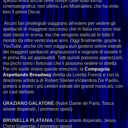
spesso entra anche nelle nostre case sotto forma
cinematografica, non ultimo, Les Misérables, che ha vinto
ben 3 premi Oscar.
Alcuni fan privilegiati viaggiano all'estero per vedere gli
spettacoli di maggiore successo che in Italia non sono mai
stati messi in scena, ma che vengono replicati in tutto il
mondo da oltre venticinque anni. Oggi finalmente, grazie a
YouTube, anche chi non viaggia può godersi online estratti
dei maggiori spettacoli anglosassoni e sognare di essere lì
in prima fila ad applaudirli. Tutti quindi possono apprezzarli,
ma pochi sono i fortunati che li possono vedere in diretta
Per chi vuole vivere queste emozioni, la
Compagnia
Aspettando Broadway
diretta da Loretta Foresti e con la
direzione artistica di Robert Steiner eValentina De Paolis,
porterà a teatro i più celebri estratti dei grandi musicals, con
un cast stellare:
GRAZIANO GALATONE
(Notre Dame de Paris, Tosca
amore disperato, I promessi sposi)
BRUNELLA PLATANIA
(Tosca amore disperato, Jesus
Christ Superstar, I promessi sposi)