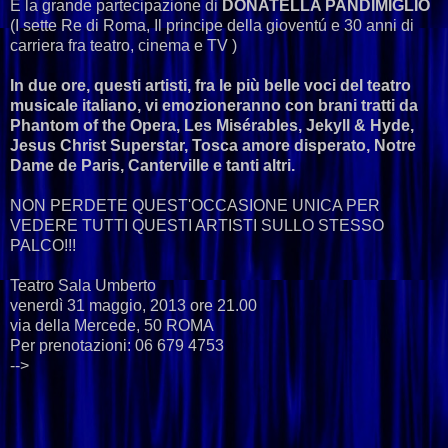
E la grande partecipazione di
DONATELLA PANDIMIGLIO
(I sette Re di Roma, Il principe della gioventú e 30 anni di
carriera fra teatro, cinema e TV )
In due ore, questi artisti, fra le più belle voci del teatro
musicale italiano, vi emozioneranno con brani tratti da
Phantom of the Opera, Les Misérables, Jekyll & Hyde,
Jesus Christ Superstar, Tosca amore disperato, Notre
Dame de Paris, Canterville e tanti altri.
NON PERDETE QUEST'OCCASIONE UNICA PER
VEDERE TUTTI QUESTI ARTISTI SULLO STESSO
PALCO!!!
Teatro Sala Umberto
venerdì 31 maggio, 2013 ore 21.00
via della Mercede, 50 ROMA
Per prenotazioni: 06 679 4753
-->