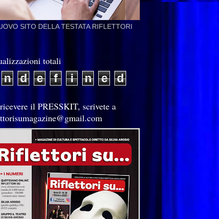
NUOVO SITO DELLA TESTATA RIFLETTORI
alizzazioni totali
n
d
e
f
i
n
e
d
 ricevere il PRESSKIT, scrivete a
lettorisumagazine@gmail.com