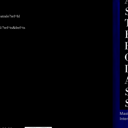
trale?ref=hl
?ref=ts&fref=ts
Mast
Inte