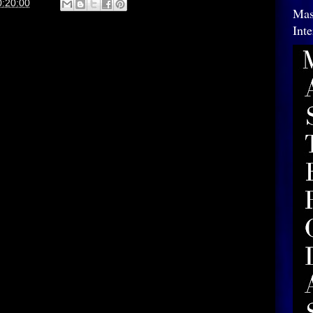
0:20:00
Mas
Int