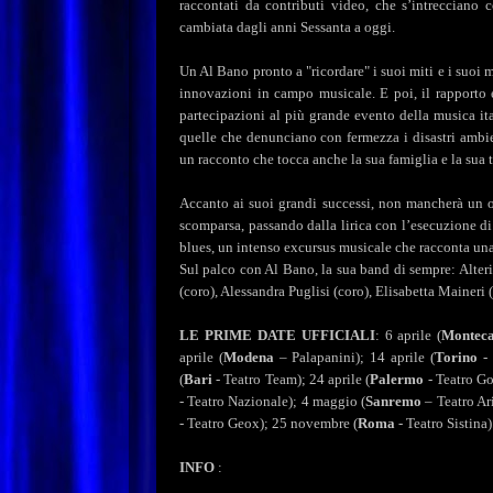
raccontati da contributi video, che s’intrecciano 
cambiata dagli anni Sessanta a oggi.
Un Al Bano pronto a "ricordare" i suoi miti e i suoi
innovazioni in campo musicale. E poi, il rapporto e
partecipazioni al più grande evento della musica ita
quelle che denunciano con fermezza i disastri ambien
un racconto che tocca anche la sua famiglia e la sua 
Accanto ai suoi grandi successi, non mancherà un
scomparsa, passando dalla lirica con l’esecuzione di 
blues, un intenso excursus musicale che racconta una 
Sul palco con Al Bano, la sua band di sempre: Alteri
(coro), Alessandra Puglisi (coro), Elisabetta Maineri (
LE PRIME DATE UFFICIALI
: 6 aprile (
Monteca
aprile (
Modena
– Palapanini); 14 aprile (
Torino
- 
(
Bari
- Teatro Team); 24 aprile (
Palermo
- Teatro Go
- Teatro Nazionale); 4 maggio (
Sanremo
– Teatro Ar
- Teatro Geox); 25 novembre
(
Roma
- Teatro Sistina)
INFO
: