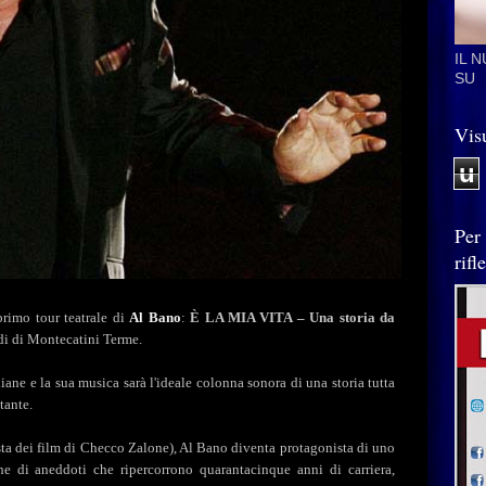
IL 
SU
Visu
u
Per
rif
primo tour teatrale di
Al Bano
:
È LA MIA VITA – Una storia da
di di Montecatini Terme.
aliane e la sua musica sarà l'ideale colonna sonora di una storia tutta
tante.
sta dei film di Checco Zalone), Al Bano diventa protagonista di uno
he di aneddoti che ripercorrono quarantacinque anni di carriera,