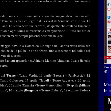
con la storia musicale – e non solo – di un'Italia profondamente
 modelli ma anche un cantante che guarda con grande attenzione alle
 l'amicizia con i colleghi e il Festival di Sanremo, con le sue 15
liana. La storia delle sue canzoni, da quelle che cantano l'amore a
tali e ogni forma di razzismo o emarginazione. Il tutto sul filo di
terra: elementi sempre presenti nella sua musica.
 omaggio dovuto a Domenico Modugno nell’anniversario della sua
alcune delle più belle arie d’Opera, fino a escursioni nel folk e nel
vita di successi.
sio Paoletti (pianoforte), Adriano Martino (chitarra), Luana Heredia
coro).
Per 
rifl
tini Terme
- Teatro Verdi); 11 aprile (
Brescia
– Palabrescia); 12
Teatro Colosseo); 17 aprile
(
Napoli
- Teatro Augusteo); 20 aprile
Mas
lden); 25 aprile (
Catania
- Teatro Metropolitan); 30 aprile (
Milano
Inte
iston), 10 maggio (
Bergamo
– Teatro Creberg), 12 ottobre (
Padova
.