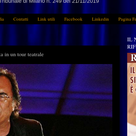
Tribunale di Milano n. 249 del 21/11/2019
fia
Contatti
Link utili
Facebook
Linkedin
Pagina F
IL
RI
 in un tour teatrale