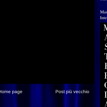
Mas
Int
Home page
Post più vecchio