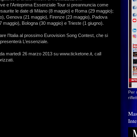
ive e l’Anteprima Essenziale Tour si preannuncia come
 esaurite le date di Milano (8 maggio) e Roma (29 maggio);
gio), Genova (21 maggio), Firenze (23 maggio), Padova
7 maggio), Bologna (30 maggio) e Trieste (1 giugno).
are l’Italia al prossimo Eurovision Song Contest, che si
 presenterà L’essenziale.
li da martedì 26 marzo 2013 su www.ticketone.it, call
rizzati.
Per 
rifl
Mas
Inte