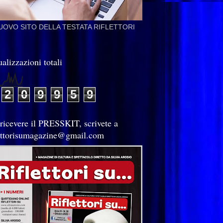
NUOVO SITO DELLA TESTATA RIFLETTORI
alizzazioni totali
2
0
9
9
5
9
 ricevere il PRESSKIT, scrivete a
lettorisumagazine@gmail.com