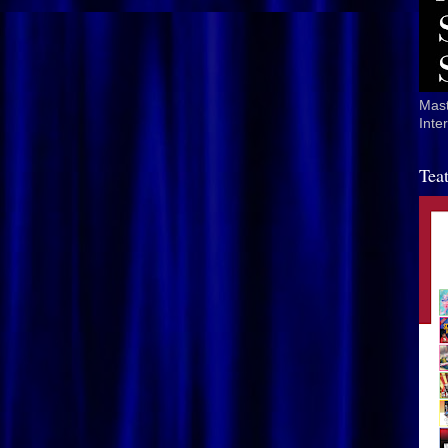
Mast
Inte
Tea