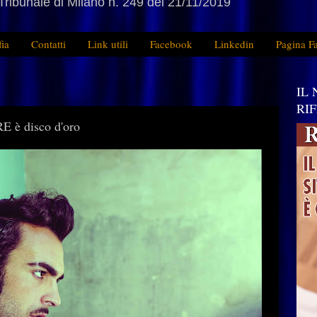
Tribunale di Milano n. 249 del 21/11/2019
fia
Contatti
Link utili
Facebook
Linkedin
Pagina F
IL
RI
è disco d'oro