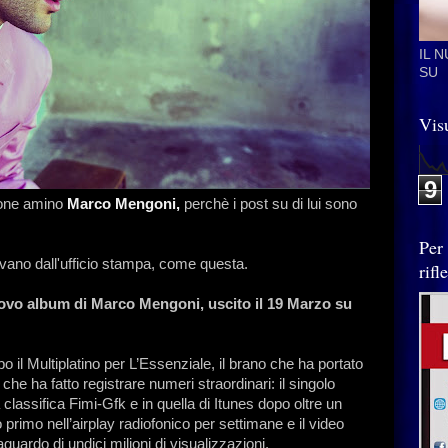
IL 
SU
Visu
9
sone amino
Marco Mengoni,
perchè i post su di lui sono
Per
ivano dall'ufficio stampa, come questa.
rif
 album di Marco Mengoni, uscito il 19 Marzo su
 il Multiplatino per L’Essenziale, il brano che ha portato
che ha fatto registrare numeri straordinari: il singolo
classifica Fimi-Gfk e in quella di Itunes dopo oltre un
primo nell’airplay radiofonico per settimane e il video
aguardo di undici milioni di visualizzazioni.