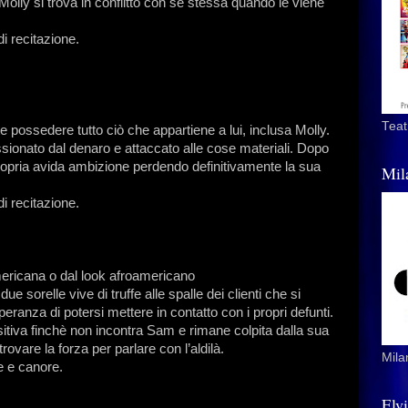
 Molly si trova in conflitto con se stessa quando le viene
di recitazione.
Teat
possedere tutto ciò che appartiene a lui, inclusa Molly.
ionato dal denaro e attaccato alle cose materiali. Dopo
propria avida ambizione perdendo definitivamente la sua
Mil
di recitazione.
mericana o dal look afroamericano
e sorelle vive di truffe alle spalle dei clienti che si
peranza di potersi mettere in contatto con i propri defunti.
nsitiva finchè non incontra Sam e rimane colpita dalla sua
rovare la forza per parlare con l’aldilà.
Mila
e e canore.
Elv