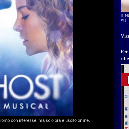
IL 
SU
Visu
Per
rif
iorno con interesse, ma solo ora è uscito online.