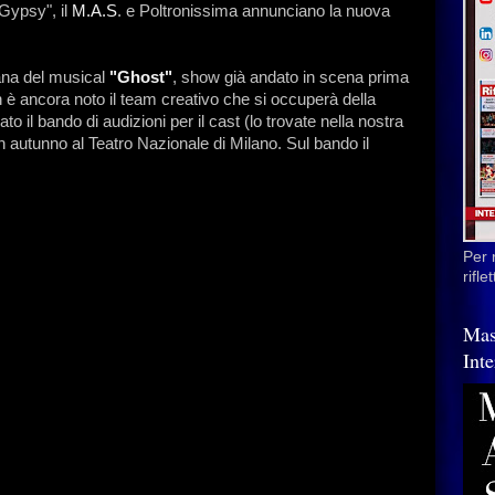
Gypsy", il
M.A.S
. e Poltronissima annunciano la nuova
liana del musical
"Ghost"
, show già andato in scena prima
è ancora noto il team creativo che si occuperà della
il bando di audizioni per il cast (lo trovate nella nostra
n autunno al Teatro Nazionale di Milano. Sul bando il
Per 
rifl
Mas
Inte