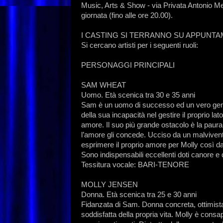
Music, Arts & Show - via Privata Antonio Meucc
giornata (fino alle ore 20.00).
I CASTING SI TERRANNO SU APPUNT
Si cercano artisti per i seguenti ruoli:
PERSONAGGI PRINCIPALI
SAM WHEAT
Uomo. Età scenica tra 30 e 35 anni
Sam è un uomo di successo ed un vero genio
della sua incapacità nel gestire il proprio la
amore. Il suo più grande ostacolo è la paura 
l’amore gli concede. Ucciso da un malvivent
esprimere il proprio amore per Molly così da 
Sono indispensabili eccellenti doti canore e 
Tessitura vocale: BARI-TENORE
MOLLY JENSEN
Donna. Età scenica tra 25 e 30 anni
Fidanzata di Sam. Donna concreta, ottimista
soddisfatta della propria vita. Molly è cons