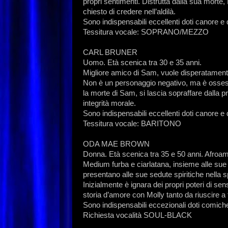
propri sentimenti. Distrutta dalla sua morte,
chiesto di credere nell’aldilà.
Sono indispensabili eccellenti doti canore e 
Tessitura vocale: SOPRANO/MEZZO
CARL BRUNER
Uomo. Età scenica tra 30 e 35 anni.
Migliore amico di Sam, vuole disperatamente 
Non è un personaggio negativo, ma è ossess
la morte di Sam, si lascia sopraffare dalla 
integrità morale.
Sono indispensabili eccellenti doti canore e 
Tessitura vocale: BARITONO
ODA MAE BROWN
Donna. Età scenica tra 35 e 50 anni. Afroa
Medium furba e ciarlatana, insieme alle sue du
presentano alle sue sedute spiritiche nella s
Inizialmente è ignara dei propri poteri di se
storia d’amore con Molly tanto da riuscire a t
Sono indispensabili eccezionali doti comich
Richiesta vocalità SOUL-BLACK