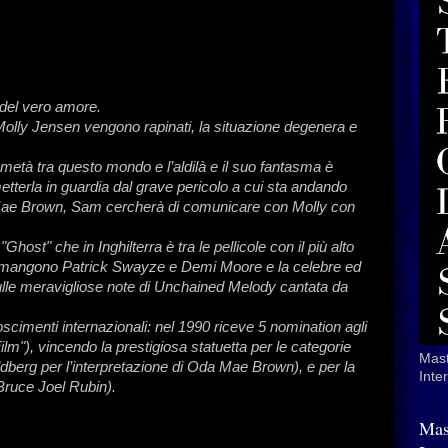
 del vero amore.
lly Jensen vengono rapinati, la situazione degenera e
metà tra questo mondo e l’aldilà e il suo fantasma è
tterla in guardia dal grave pericolo a cui sta andando
a Mae Brown, Sam cercherà di comunicare con Molly con
Ghost" che in Inghilterra è tra le pellicole con il più alto
i rimangono Patrick Swayze e Demi Moore e la celebre ed
sulle meravigliose note di Unchained Melody cantata da
scimenti internazionali: nel 1990 riceve 5 nomination agli
lm"), vincendo la prestigiosa statuetta per le categorie
Mast
dberg per l’interpretazione di Oda Mae Brown), e per la
Inte
 Bruce Joel Rubin).
Mas