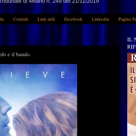
Tribunale di Milano n. 249 del 21/11/2019
fia
Contatti
Link utili
Facebook
Linkedin
Pagina F
IL
RI
fo e il bando.