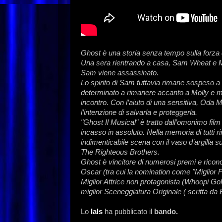
Ghost è una storia senza tempo sulla forza
Una sera rientrando a casa, Sam Wheat e Mo
Sam viene assassinato.
Lo spirito di Sam tuttavia rimane sospeso a 
determinato a rimanere accanto a Molly e me
incontro. Con l’aiuto di una sensitiva, Od
l’intenzione di salvarla e proteggerla.
"Ghost Il Musical" è tratto dall’omonimo film "
incasso in assoluto. Nella memoria di tutt
indimenticabile scena con il vaso d’argilla 
The Righteous Brothers.
Ghost è vincitore di numerosi premi e ricono
Oscar (tra cui la nomination come "Miglior Fi
Miglior Attrice non protagonista (Whoopi Gol
miglior Sceneggiatura Originale ( scritta da
Lo
Ials
ha pubblicato il
bando.