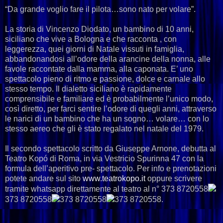
“Da grande voglio fare il pilota…sono nato per volare”.
La storia di Vincenzo Diodato, un bambino di 10 anni,
siciliano che vive a Bologna e che racconta , con
leggerezza, quei giorni di Natale vissuti in famiglia,
abbandonandosi all’odore della arancine della nonna, alle
favole raccontate dalla mamma, alla caponata. E’ uno
spettacolo pieno di ritmo e passione, dolce e carnale allo
stesso tempo. Il dialetto siciliano è rapidamente
comprensibile e familiare ed è probabilmente l’unico modo,
così diretto, per farci sentire l’odore di quegli anni, attraverso
le narici di un bambino che ha un sogno… volare… con lo
stesso aereo che gli è stato regalato nel natale del 1979.
Il secondo spettacolo scritto da Giuseppe Arnone, debutta al
Teatro Kopó di Roma, in via Vestricio Spurinna 47 con la
formula dell’aperitivo pre- spettacolo. Per info e prenotazioni
potete andare sul sito
www.teatrokopo.it
oppure scrivere
tramite whatsapp direttamente al teatro al n°
373 8720558
373 8720558
373 8720558
373 8720558
.