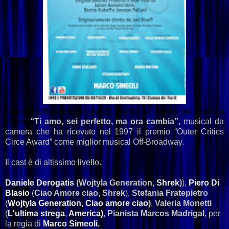
Debutta ufficialmente dal 25 Marzo al Teatro dei Satiri a
Roma
“Ti amo, sei perfetto, ma ora cambia”,
musical da
camera che ha ricevuto nel 1997 il premio “Outer Critics
Circe Award” come miglior musical Off-Broadway.
Il cast è di altissimo livello.
Daniele Derogatis
(Wojtyla Generation,
Shrek
)
),
Piero Di
Blasio
(
Ciao Amore ciao, Shrek
),
Stefania Fratepietro
(
Wojtyla Generation
,
Ciao amore ciao
)
,
Valeria Monetti
(
L'ultima strega
,
America)
,
Pianista Marcos Madrigal
, per
la regia di
Marco Simeoli.