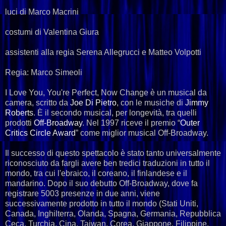
luci di Marco Macrini
costumi di Valentina Giura
assistenti alla regia Serena Allegrucci e Matteo Volpotti
Regia: Marco Simeoli
I Love You, You're Perfect, Now Change è un musical da
camera, scritto da
Joe Di Pietro
, con le musiche di
Jimmy
Roberts
. È il secondo musical, per longevità, tra quelli
prodotti
Off-Broadway
. Nel 1997 riceve il premio “
Outer
Critics Circle Award
” come miglior musical Off-Broadway.
Il successo di questo spettacolo è stato tanto universalmente
riconosciuto da fargli avere ben tredici traduzioni in tutto il
mondo, tra cui l'ebraico, il coreano, il finlandese e il
mandarino. Dopo il suo debutto Off-Broadway, dove fa
registrare 5003 presenze in due anni, viene
successivamente prodotto in tutto il mondo (Stati Uniti,
Canada, Inghilterra, Olanda, Spagna, Germania, Repubblica
Ceca, Turchia, Cina, Taiwan, Corea, Giappone, Filippine,