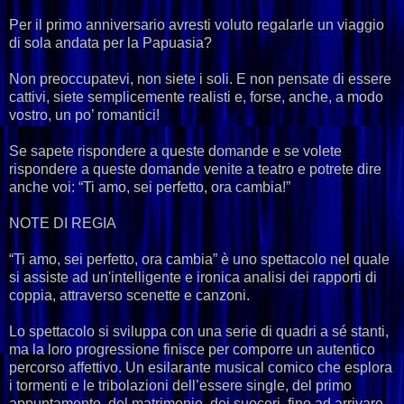
Per il primo anniversario avresti voluto regalarle un viaggio
di sola andata per la Papuasia?
Non preoccupatevi, non siete i soli. E non pensate di essere
cattivi, siete semplicemente realisti e, forse, anche, a modo
vostro, un po’ romantici!
Se sapete rispondere a queste domande e se volete
rispondere a queste domande venite a teatro e potrete dire
anche voi: “Ti amo, sei perfetto, ora cambia!”
NOTE DI REGIA
“Ti amo, sei perfetto, ora cambia” è uno spettacolo nel quale
si assiste ad un'intelligente e ironica analisi dei rapporti di
coppia, attraverso scenette e canzoni.
Lo spettacolo si sviluppa con una serie di quadri a sé stanti,
ma la loro progressione finisce per comporre un autentico
percorso affettivo. Un esilarante musical comico che esplora
i tormenti e le tribolazioni dell’essere single, del primo
appuntamento, del matrimonio, dei suoceri, fino ad arrivare