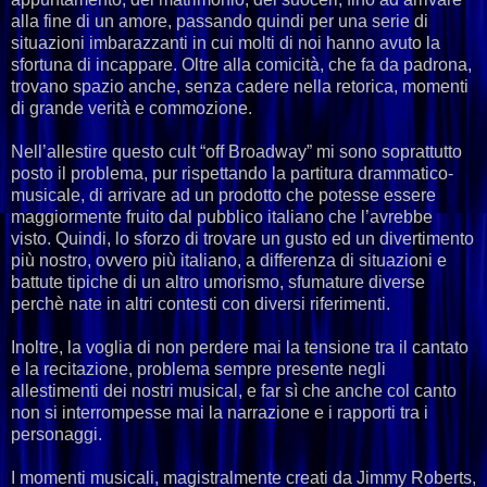
alla fine di un amore, passando quindi per una serie di
situazioni imbarazzanti in cui molti di noi hanno avuto la
sfortuna di incappare. Oltre alla comicità, che fa da padrona,
trovano spazio anche, senza cadere nella retorica, momenti
di grande verità e commozione.
Nell’allestire questo cult “off Broadway” mi sono soprattutto
posto il problema, pur rispettando la partitura drammatico-
musicale, di arrivare ad un prodotto che potesse essere
maggiormente fruito dal pubblico italiano che l’avrebbe
visto. Quindi, lo sforzo di trovare un gusto ed un divertimento
più nostro, ovvero più italiano, a differenza di situazioni e
battute tipiche di un altro umorismo, sfumature diverse
perchè nate in altri contesti con diversi riferimenti.
Inoltre, la voglia di non perdere mai la tensione tra il cantato
e la recitazione, problema sempre presente negli
allestimenti dei nostri musical, e far sì che anche col canto
non si interrompesse mai la narrazione e i rapporti tra i
personaggi.
I momenti musicali, magistralmente creati da Jimmy Roberts,