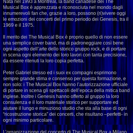
Nata nel 1993 a Montreal, la band canadese dei The
Musical Box è apprezzata e riconosciuta nel mondo dagli
innumerevoli fan che, grazie a loro, possono (ri)vivere oggi
le emozioni dei concerti del primo periodo dei Genesis, tra il
1969 e il 1975.
Il merito dei The Musical Box è proprio quello di non essere
una semplice cover band, ma di padroneggiare così bene
ogni aspetto dell’arte dello storico gruppo rock, e di portare
in scena ogni elemento dei loro lavori con tanta precisione,
da essere ritenuti la loro copia perfetta.
Peter Gabriel stesso ed i suoi ex compagni esprimono
sempre grande stima e consenso per questa formazione, e
non solo: i The Musical Box hanno l’autorizzazione ufficiale
di portare in scena gli spettacoli dell’epoca della mitica band
inglese. Inoltre i Genesis hanno offerto al gruppo la loro
consulenza e il loro materiale storico per supportare ed
aiutare il lungo e minuzioso studio che sta alla base di ogni
“ricostruzione storica” dei concerti, che risultano –perfetti- in
ogni minimo particolare.
L’organizzazione del concerto di The Musical Box a Milano