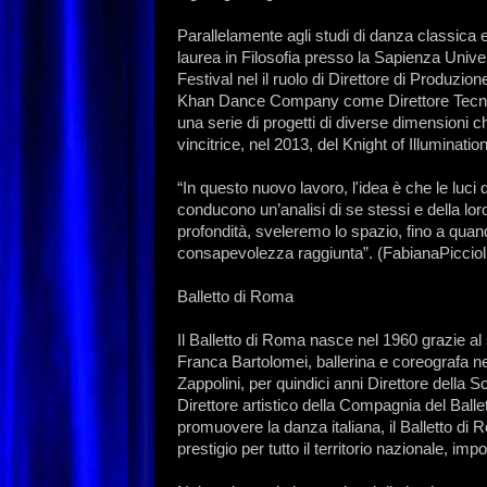
Parallelamente agli studi di danza classica
laurea in Filosofia presso la Sapienza Univ
Festival nel il ruolo di Direttore di Produzi
Khan Dance Company come Direttore Tecnico
una serie di progetti di diverse dimensioni 
vincitrice, nel 2013, del Knight of Illuminati
“In questo nuovo lavoro, l'idea è che le luci d
conducono un’analisi di se stessi e della l
profondità, sveleremo lo spazio, fino a quand
consapevolezza raggiunta”. (FabianaPicciol
Balletto di Roma
Il Balletto di Roma nasce nel 1960 grazie al s
Franca Bartolomei, ballerina e coreografa nei p
Zappolini, per quindici anni Direttore della S
Direttore artistico della Compagnia del Balle
promuovere la danza italiana, il Balletto di
prestigio per tutto il territorio nazionale, im