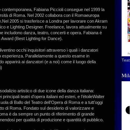
 e contemporanea, Fabiana Piccioli consegue nel 1999 la
ersità di Roma. Nel 2002 collabora con il Romaeuropa
one.Nel 2005 si trasferisce a Londra per lavorare con Akram
 e Lighting Designer. Freelance, lavora attualmente su
che includono danza, teatro, concerti e opera. Fabiana è
on Award (Best Lighting for Dance).
iventino occhi inquisitori attraverso i quali i danzatori
oro esperienza. Parallelamente a questo esame in
Teat
o apparirà ai danzatori (e a noi) come il luogo della
i)
Mil
odalizio artistico di due icone della danza italiana:
rincipali teatri d’opera italiani ed esteri, e l’étoileWalter
cuola di Ballo del Teatro dell’Opera di Roma e a tutt’oggi
tto di Roma. Fondato sul desiderio di valorizzare e
 Roma è da sempre un punto di riferimento di grande
ponendosi per qualità di produzione e quantità di pubblico.