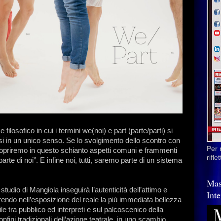
e filosofico in cui i termini we(noi) e part (parte/parti) si
i in un unico senso. Se lo svolgimento dello scontro con
Per 
, scopriremo in questo schianto aspetti comuni e frammenti
rifl
 “parte di noi”. E infine noi, tutti, saremo parte di un sistema
Mas
studio di Mangiola inseguirà l’autenticità dell’attimo e
Inte
prendo nell’esposizione del reale la più immediata bellezza
ile tra pubblico ed interpreti e sul palcoscenico della
fini tradizionali dell’azione teatrale, in uno scambio