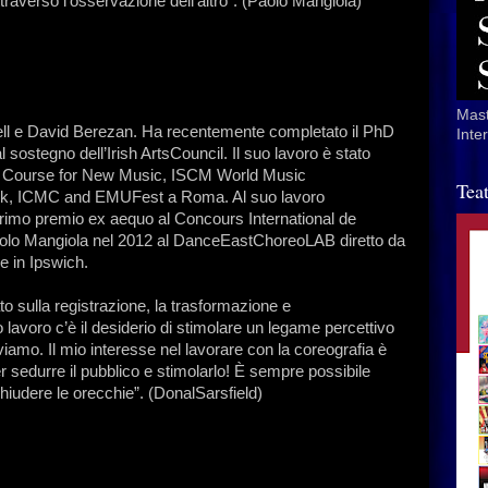
ttraverso l’osservazione dell’altro”. (Paolo Mangiola)
Mast
ell e David Berezan. Ha recentemente completato il PhD
Inte
 sostegno dell’Irish ArtsCouncil. Il suo lavoro è stato
tadt Course for New Music, ISCM World Music
Tea
nk, ICMC and EMUFest a Roma. Al suo lavoro
 primo premio ex aequo al Concours International de
aolo Mangiola nel 2012 al DanceEastChoreoLAB diretto da
 in Ipswich.
ato sulla registrazione, la trasformazione e
 lavoro c’è il desiderio di stimolare un legame percettivo
viviamo. Il mio interesse nel lavorare con la coreografia è
sedurre il pubblico e stimolarlo! È sempre possibile
hiudere le orecchie”. (DonalSarsfield)