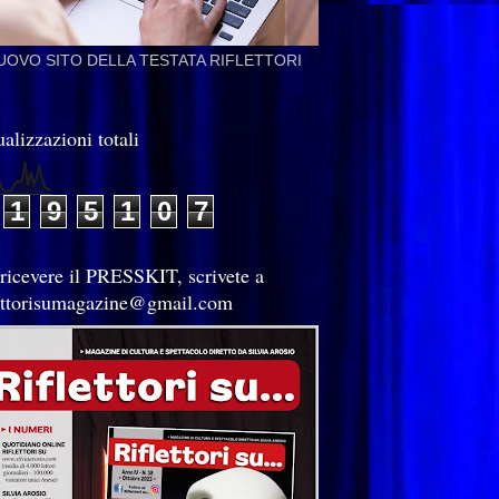
NUOVO SITO DELLA TESTATA RIFLETTORI
alizzazioni totali
1
9
5
1
0
7
 ricevere il PRESSKIT, scrivete a
lettorisumagazine@gmail.com