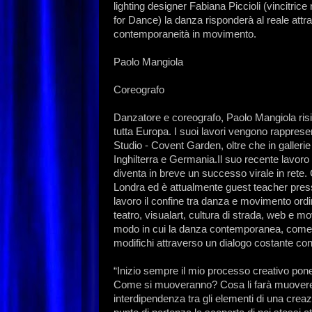
lighting designer Fabiana Piccioli (vincitrice
for Dance) la danza risponderà al reale attr
contemporaneità in movimento.
Paolo Mangiola
Coreografo
Danzatore e coreografo, Paolo Mangiola risie
tutta Europa. I suoi lavori vengono rapprese
Studio - Covent Garden, oltre che in galleri
Inghilterra e Germania.Il suo recente lavoro 
diventa in breve un successo virale in rete
Londra ed è attualmente guest teacher press
lavoro il confine tra danza e movimento ordi
teatro, visualart, cultura di strada, web e 
modo in cui la danza contemporanea, come pr
modifichi attraverso un dialogo costante con 
“Inizio sempre il mio processo creativo po
Come si muoveranno? Cosa li farà muovere? 
interdipendenza tra gli elementi di una cre