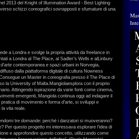
 nel 2013 del Knight of Illumination Award - Best Lighting
averso schizzi coreografici sovrapposti e sfumature di una
Mas
Int
de a Londra e svolge la propria attività da freelance in
ntati a Londra al The Place, al Sadler’s Wells e alLinbury
e d’arte contemporanea e spazi urbani in Norvegia,
diffuso dalla piattaforma digitale di cultura Nowness
. Consegue un Master in coreografia presso il The Place di
o la University of Malta.Mangiolaesplora con il proprio
nario. Attingendo ispirazione da varie fonti come cinema,
movimenti emergenti, Mangiola continua oggi ad indagare il
atica di movimento e forma d’arte, si sviluppi e
la vita reale.
nendomi tre domande: perché i danzatori si muoveranno?
Per questo progetto mi interessava esplorare l’idea di
azione e approfondire questo concetto, utilizzando come