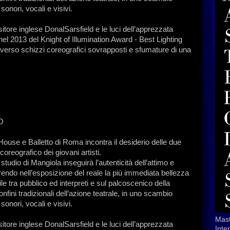
sonori, vocali e visivi.
itore inglese DonalSarsfield e le luci dell’apprezzata
 nel 2013 del Knight of Illumination Award - Best Lighting
averso schizzi coreografici sovrapposti e sfumature di una
O
House e Balletto di Roma incontra il desiderio delle due
 coreografico dei giovani artisti.
studio di Mangiola inseguirà l’autenticità dell’attimo e
prendo nell’esposizione del reale la più immediata bellezza
ile tra pubblico ed interpreti e sul palcoscenico della
fini tradizionali dell’azione teatrale, in uno scambio
sonori, vocali e visivi.
Mast
itore inglese DonalSarsfield e le luci dell’apprezzata
Inte