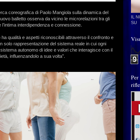
cerca coreografica di Paolo Mangiola sulla dinamica del
IL 
nuovo balletto osserva da vicino le microrelazioni tra gli
SU
ne l’intima interdipendenza e connessione.
a qualità e aspetti riconoscibili attraverso il confronto e
Visu
non solo rappresentazione del sistema reale in cui ogni
sistema autonomo di idee e valori che interagisce con il
età, influenzandolo a sua volta”.
9
Per
rif