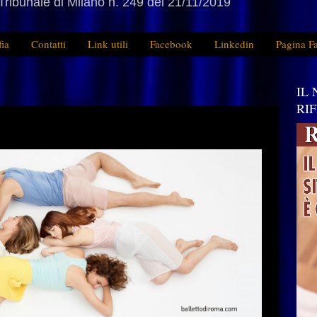
Tribunale di Milano n. 249 del 21/11/2019
fia
Contatti
Link utili
Facebook
Linkedin
Pagina F
IL
RI