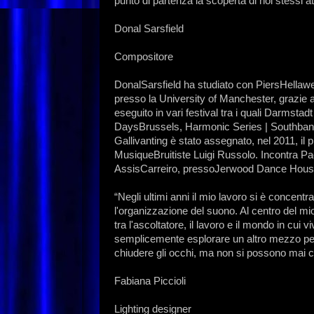
punto di partenza la scoperta di noi stessi a
Donal Sarsfield
Compositore
DonalSarsfield ha studiato con PiersHellaw
presso la University of Manchester, grazie al
eseguito in vari festival tra i quali Darms
DaysBrussels, Harmonic Series | Southba
Gallivanting è stato assegnato, nel 2011, il
MusiqueBruitiste Luigi Russolo. Incontra P
AssisCarreiro, pressoJerwood Dance House
“Negli ultimi anni il mio lavoro si è concentr
l'organizzazione del suono. Al centro del mio
tra l'ascoltatore, il lavoro e il mondo in cui 
semplicemente esplorare un altro mezzo per 
chiudere gli occhi, ma non si possono mai c
Fabiana Piccioli
Lighting designer